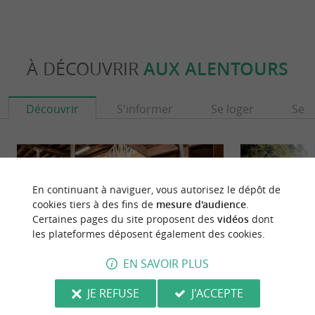
À DÉCOUVRIR
AUX ALENTOURS
Découvrir
S'informer
Se loger
Se r
En continuant à naviguer, vous autorisez le dépôt de
cookies tiers à des fins de
mesure d'audience
.
Certaines pages du site proposent des
vidéos
dont
les plateformes déposent également des cookies.
EN SAVOIR PLUS
JE REFUSE
J'ACCEPTE
Cognac Grosperrin
Canal de Charras