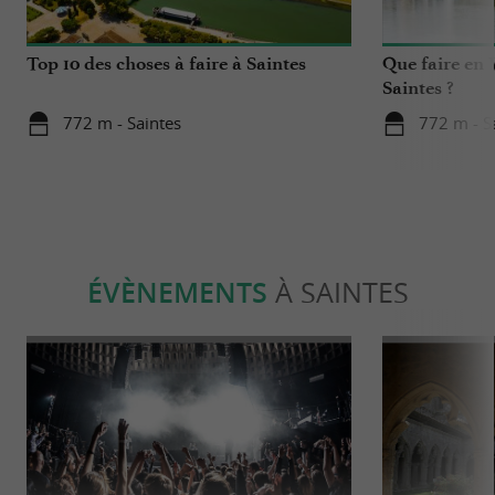
Top 10 des choses à faire à Saintes
Que faire en 
Saintes ?
772 m - Saintes
772 m - S
ÉVÈNEMENTS
À SAINTES