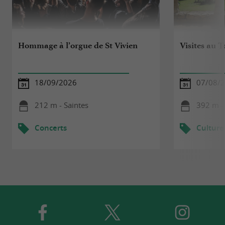
Hommage à l’orgue de St Vivien
Visites au 
18/09/2026
07/08/
212 m - Saintes
392 m -
Concerts
Culture