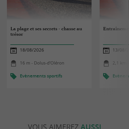
La plage et ses secrets - chasse au
Entraîneme
trésor
18/08/2026
13/08/
16 m - Dolus-d'Oléron
2,1 km 
Evènements sportifs
Evèneme
VOUS AIMEREZ
AUSSI