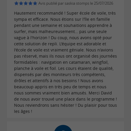
Avis publié par saskia stomps le 25/07/2026
En l’absence de vent, des activités comme
Hautement recommandé ! Super école de voile, très
le
, le
ou le
sympa et efficace. Nous étions sur l'île en famille
paddle
kayak
stand up
pendant une semaine et souhaitions apprendre à
prennent le relais. Deux groupes sont
paddle
surfer, mais malheureusement… pas une seule
vague à l'horizon ! Du coup, nous avons opté pour
proposés :
et
, avec un niveau
7-10 ans
11-15 ans
cette solution de repli. L'équipe est adorable et
adapté.
l'école de voile est vraiment géniale. Nous n'avions
pas réservé, mais ils nous ont organisé des journées
Les activités sont choisies selon les conditions
formidables : navigation en catamaran, wingfoil,
planche à voile et foil. Les cours étaient de qualité,
météo et en concertation avec les participants.
dispensés par des moniteurs très compétents,
drôles et attentifs à nos besoins ! Nous avons
beaucoup appris en très peu de temps et nous
nous sommes vraiment bien amusés. Merci David
Que découvrir autour de Dolus-d’Oléron
de nous avoir trouvé une place dans le programme !
dans un rayon de 30 km
Nous reviendrons sans hésiter ! Du plaisir pour tous
les âges !
Autour de
, les familles peuvent
Dolus-d’Oléron
profiter des
, idéales
plages de l’île d’Oléron