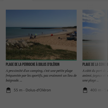
Plage de la Perroche à Dolus d'Oléron
Plage de la Conch
A proximité d'un camping, c'est une petite plage
A côté du port de 
fréquentée par les sportifs, pas vraiment un lieu de
animé, joyeux et a
baignade. ...
une plage ...
55 m - Dolus-d'Oléron
400 m - Sa