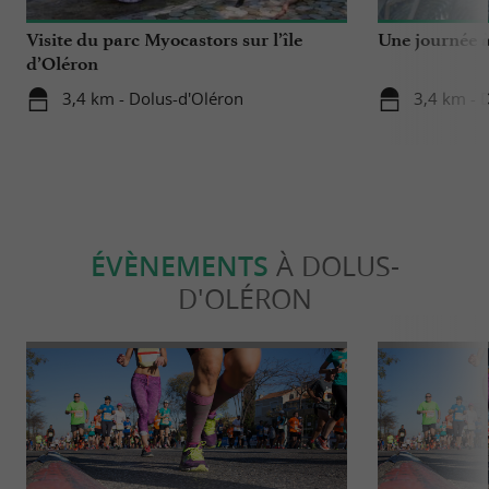
Visite du parc Myocastors sur l’île
Une journée à
d’Oléron
3,4 km - Dolus-d'Oléron
3,4 km - 
ÉVÈNEMENTS
À DOLUS-
D'OLÉRON