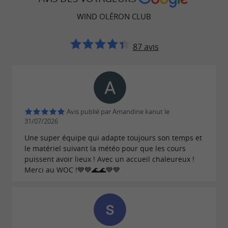
le
voilier collectif
WIND OLÉRON CLUB
la
planche à voile
le
kayak
87 avis
Le port du
est systématique.
gilet de sauvetage
Il n’est pas obligatoire de savoir nager, mais
l’enfant doit être à l’aise dans l’eau.
Avis publié par Amandine kanut le
31/07/2026
Un stage multi glisse pour progresser
Une super équipe qui adapte toujours son temps et
le matériel suivant la météo pour que les cours
Le
s’adresse aux enfants de 7
puissent avoir lieux ! Avec un accueil chaleureux !
stage multi glisse
Merci au WOC !💙💙🌊🌊💙💙
à 15 ans, débutants ou initiés. Il permet de
découvrir différents
supports
comme le
, la
nautiques
catamaran
planche à
, le
ou la
.
voile
wing surf
goélette