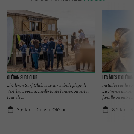
Oléron Surf Club
Les Ânes d'Oléron
L' Oléron Surf Club, basé sur la belle plage de
Installée sur la 
Vert-bois, vous accueille toute l’année, ouvert à
La F erme aux Âne
tous, de ...
famille ou entre ...
3,6 km - Dolus-d'Oléron
8,2 km - S