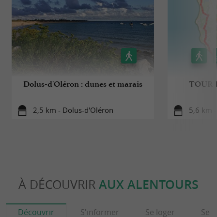
Dolus-d'Oléron : dunes et marais
TOUR 
2,5 km - Dolus-d'Oléron
5,6 km -
À DÉCOUVRIR
AUX ALENTOURS
Découvrir
S'informer
Se loger
Se r