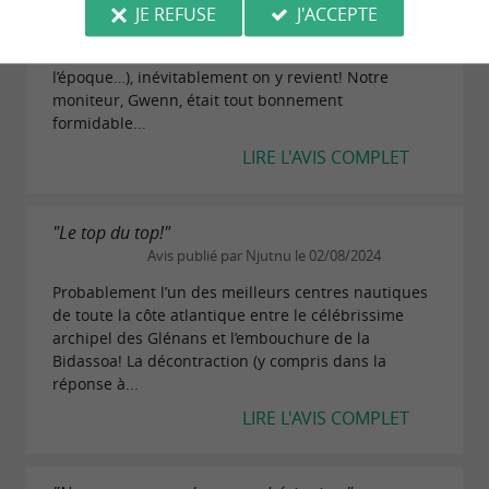
JE REFUSE
J'ACCEPTE
Quand on y a goûté une fois (c’était notre cas en
juillet 2024: cf notre avis déjà enthousiaste à
l’époque…), inévitablement on y revient! Notre
moniteur, Gwenn, était tout bonnement
formidable...
LIRE L'AVIS COMPLET
"Le top du top!"
Avis publié par Njutnu le 02/08/2024
Probablement l’un des meilleurs centres nautiques
de toute la côte atlantique entre le célébrissime
archipel des Glénans et l’embouchure de la
Bidassoa! La décontraction (y compris dans la
réponse à...
LIRE L'AVIS COMPLET