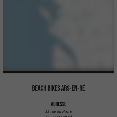
BEACH BIKES ARS-EN-RÉ
ADRESSE
33 rue du Havre
17590 Ars-en-Ré