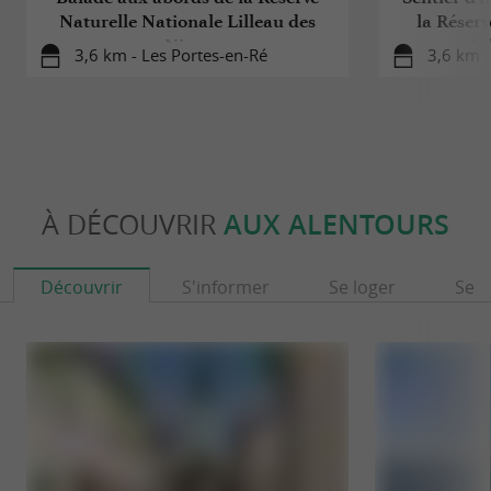
Naturelle Nationale Lilleau des
la Réserv
Niges
Li
3,6 km - Les Portes-en-Ré
3,6 km -
À DÉCOUVRIR
AUX ALENTOURS
Découvrir
S'informer
Se loger
Se r