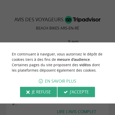
AVIS DES VOYAGEURS
BEACH BIKES ARS-EN-RÉ
9 avis
En continuant à naviguer, vous autorisez le dépôt de
"Super expérience, nous recommandons à 100%
cookies tiers à des fins de
mesure d'audience
.
Beack Bikes à Ars-en-Ré"
Certaines pages du site proposent des
vidéos
dont
Avis publié par Crokette2014 (Switzerland) le
les plateformes déposent également des cookies.
28/07/2024
EN SAVOIR PLUS
Un grand merci à Jade de nous avoir si bien
accueillies à Ars-en-Ré et de nous avoir loué un vélo
JE REFUSE
J'ACCEPTE
super confortable avec une bonne suspension.
Nous avons pu découvrir les marais salants du coin
à...
LIRE L'AVIS COMPLET