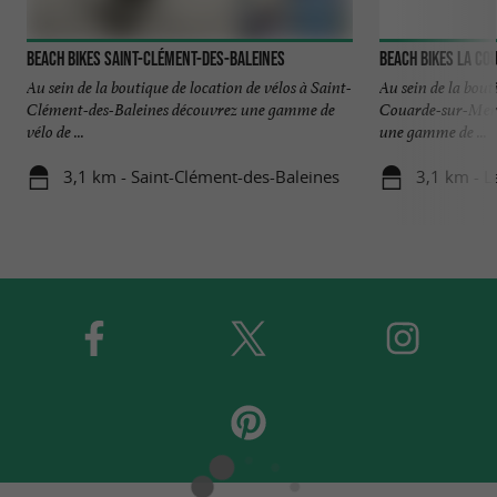
BEACH BIKES Saint-Clément-des-Baleines
Au sein de la boutique de location de vélos à Saint-
Au sein de la bout
Clément-des-Baleines découvrez une gamme de
Couarde-sur-Mer 
vélo de ...
une gamme de ...
3,1 km - Saint-Clément-des-Baleines
3,1 km - 