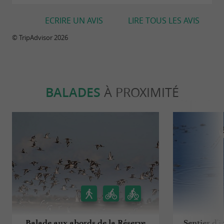
ECRIRE UN AVIS
LIRE TOUS LES AVIS
© TripAdvisor 2026
BALADES
À PROXIMITÉ
Balade aux abords de la Réserve
Sentier d'i