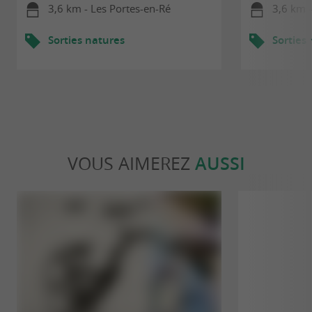
3,6 km - Les Portes-en-Ré
3,6 km -
Sorties natures
Sorties
VOUS AIMEREZ
AUSSI