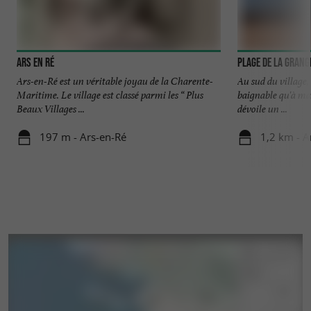
Ars en Ré
Plage de la grang
Ars-en-Ré est un véritable joyau de la Charente-
Au sud du village, 
Maritime. Le village est classé parmi les “ Plus
baignable qu'à ma
Beaux Villages ...
dévoile un ...
197 m - Ars-en-Ré
1,2 km - A