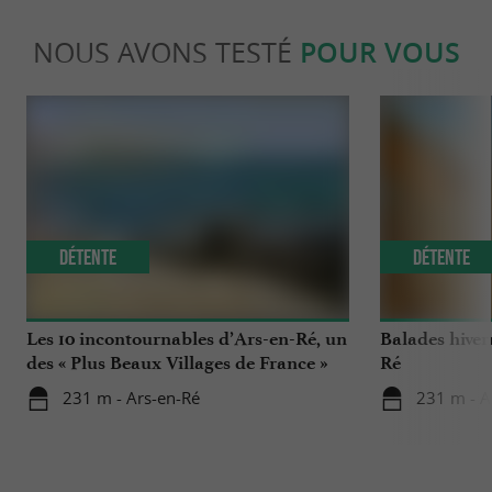
NOUS AVONS TESTÉ
POUR VOUS
Détente
Détente
Les 10 incontournables d’Ars-en-Ré, un
Balades hivern
des « Plus Beaux Villages de France »
Ré
de Charente-Maritime
231 m - Ars-en-Ré
231 m - A