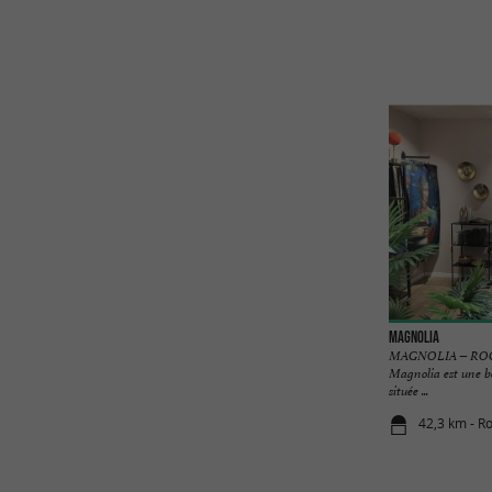
Magnolia
MAGNOLIA – RO
Magnolia est une b
située ...
42,3 km - R