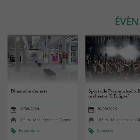
ÉVÈN
Dimanche des arts
Spectacle Pyromusical & B
orchestre "L'Éclipse"
16/08/2026
20/08/2026
183 m - Meschers-sur-Gironde
185 m - Meschers-sur-G
Expositions
Concerts