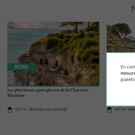
En cont
Détente
Familiale
mesure
platef
Les plus beaux spots photos de la Charente-
Visitez une gro
Maritime
la falaise !
631 m - Meschers-sur-Gironde
631 m - Me