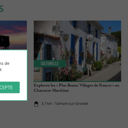
S
ns de
Culturelle
s
pade entre
Explorez les « Plus Beaux Villages de France » en
CCEPTE
Charente-Maritime
3,7 km - Talmont-sur-Gironde