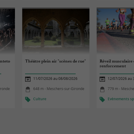
inteto
Théâtre plein air "scènes de rue"
Réveil musculaire 
renforcement
11/07/2026 au 08/08/2026
12/07/2026 au 
ironde
648 m - Meschers-sur-Gironde
779 m - Mesche
Culture
Evènements spo