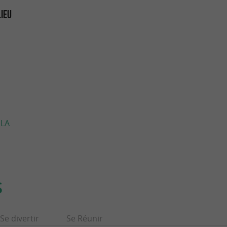
LIEU
 LA
S
Se divertir
Se Réunir