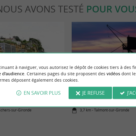
NOUS AVONS TESTÉ
POUR VOU
inuant à naviguer, vous autorisez le dépôt de cookies tiers à des fi
Culturelle
 d'audience
. Certaines pages du site proposent des
vidéos
dont le
ormes déposent également des cookies.
tte de coquillages, accrochée sur
L’estuaire de la Gironde, une esca
EN SAVOIR PLUS
JE REFUSE
J'A
terre, fleuve et océan
schers-sur-Gironde
3,7 km - Talmont-sur-Gironde