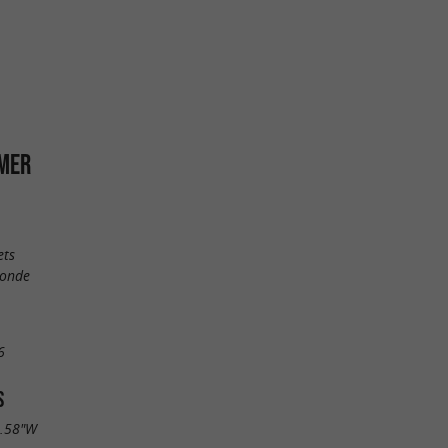
 MER
ets
ronde
6
S
9.58"W