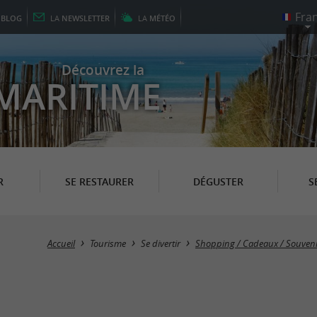
E
BLOG
LA
NEWSLETTER
LA
MÉTÉO
Découvrez la
MARITIME
R
SE RESTAURER
DÉGUSTER
S
Accueil
Tourisme
Se divertir
Shopping / Cadeaux / Souveni