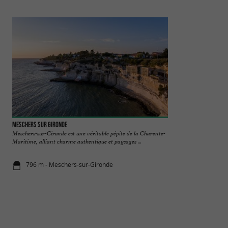
Meschers sur Gironde
Grottes du Régulu
Meschers-sur-Gironde est une véritable pépite de la Charente-
Situées à 12 km de 
Maritime, alliant charme authentique et paysages ...
troglodytique munici
796 m - Meschers-sur-Gironde
1,0 km - Me