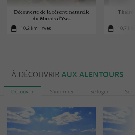
Découverte de la réserve naturelle
Thairé 
du Marais d'Yves
10,2 km - Yves
10,7 km 
À DÉCOUVRIR
AUX ALENTOURS
Découvrir
S'informer
Se loger
Se r