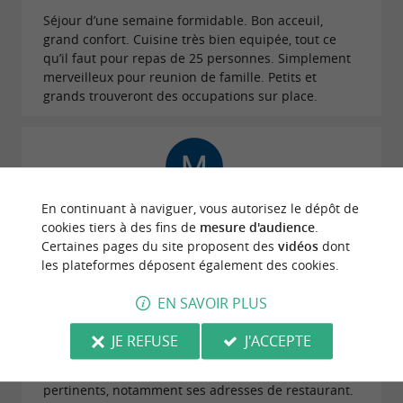
Séjour d’une semaine formidable. Bon acceuil,
grand confort. Cuisine très bien equipée, tout ce
qu’il faut pour repas de 25 personnes. Simplement
merveilleux pour reunion de famille. Petits et
grands trouveront des occupations sur place.
En continuant à naviguer, vous autorisez le dépôt de
Avis publié par Mireille Bernard le 29/06/2026
cookies tiers à des fins de
mesure d'audience
.
Nous avons passé une semaine dans la villa des
Certaines pages du site proposent des
vidéos
dont
Oliviers. La maison est très bien agencée, très
les plateformes déposent également des cookies.
propre et très spacieuse. En cette semaine de
canicule, nous avons particulièrement apprécié l'air
EN SAVOIR PLUS
conditionné, le SPA de nage sans oublier l'espace TV.
Marjorie et Christine sont des personnes
JE REFUSE
J'ACCEPTE
charmantes , très réactives à la moindre demande.
Les conseils de Marjorie sont très avisés et
pertinents, notamment ses adresses de restaurant.