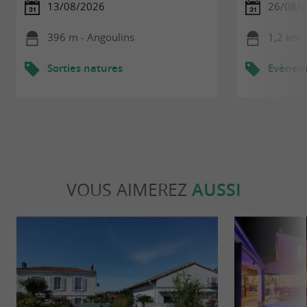
13/08/2026
26/08/
396 m - Angoulins
1,2 km -
Sorties natures
Evèneme
VOUS AIMEREZ
AUSSI