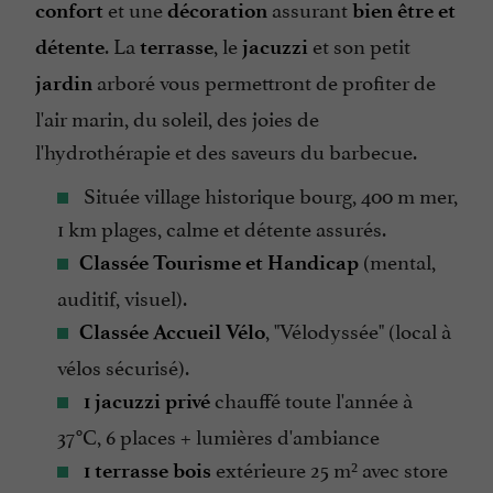
et une
assurant
confort
décoration
bien être et
. La
, le
et son petit
détente
terrasse
jacuzzi
arboré vous permettront de profiter de
jardin
l'air marin, du soleil, des joies de
l'hydrothérapie et des saveurs du barbecue.
Située village historique bourg, 400 m mer,
1 km plages, calme et détente assurés.
(mental,
Classée Tourisme et Handicap
auditif, visuel).
, "Vélodyssée" (local à
Classée Accueil Vélo
vélos sécurisé).
chauffé toute l'année à
1 jacuzzi privé
37°C, 6 places + lumières d'ambiance
extérieure 25 m² avec store
1 terrasse bois