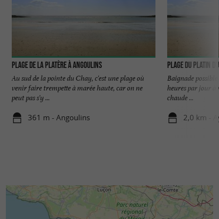
Plage de la Platère à Angoulins
Plage du Platin d'
Au sud de la pointe du Chay, c'est une plage où
Baignade possible (
venir faire trempette à marée haute, car on ne
heures par jour à 
peut pas s'y ...
chaude ...
361 m - Angoulins
2,0 km - A