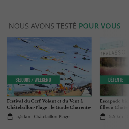
NOUS AVONS TESTÉ
POUR VOUS
Séjours / Weekend
Détente
Festival du Cerf-Volant et du Vent à
Escapade bien
Châtelaillon-Plage : le Guide Charente-
filles à Châte
Maritime a testé pour vous !
5,5 km - Châtelaillon-Plage
5,5 km - C