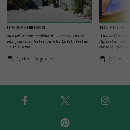
Le Petit Port du Loiron
Villa de l'Océan
Jolie petite maison pleine de charme en centre-
"Villa de l'Océan"
village avec confort et bien-être Le Petit Port du
stylée et maison 
Loiron, petite ...
classé comprenant 1
1,0 km - Angoulins
2,1 km - A