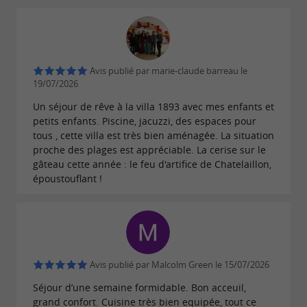
1 grand volume couvert comprenant
1
abrité privés 6 places + lumières
jacuzzi
d'ambiance
2 salons de détente
Avis publié par marie-claude barreau le
19/07/2026
r
1 comptoir ba
Un séjour de rêve à la villa 1893 avec mes enfants et
+ hotte aspirante
1 barbecue grill plancha
petits enfants. Piscine, jacuzzi, des espaces pour
1 table de ping-pong
tous , cette villa est très bien aménagée. La situation
proche des plages est appréciable. La cerise sur le
extérieure 120 m²
2 grandes terrasses bois
gâteau cette année : le feu d'artifice de Chatelaillon,
avec salons de jardin et transats
époustouflant !
1 babyfoot
1 billard pool + américain
1 jeu de fléchettes
Jeux de société et cartes
Avis publié par Malcolm Green le 15/07/2026
Séjour d’une semaine formidable. Bon acceuil,
grand confort. Cuisine très bien equipée, tout ce