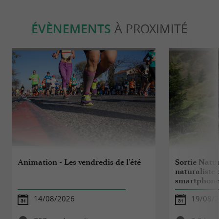
ÉVÈNEMENTS
À PROXIMITÉ
Animation - Les vendredis de l'été
Sortie Nature
naturaliste
smartphon
14/08/2026
19/08/