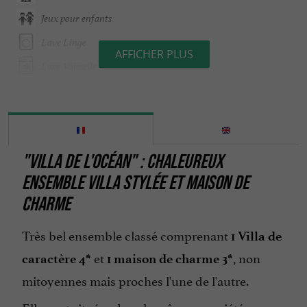
Jeux pour enfants
Lave Linge
AFFICHER PLUS
Lave Vaisselle
Location de draps
Mini bar
Ouvert toute l'année
"VILLA DE L'OCÉAN" : CHALEUREUX
Parking
ENSEMBLE VILLA STYLÉE ET MAISON DE
Piscine
CHARME
Piscine chauffée
Très bel ensemble classé comprenant
Piscine couverte
1 Villa de
et
, non
caractère 4*
1 maison de charme 3*
Salon de Jardin
mitoyennes mais proches l'une de l'autre.
Sèche Linge
Elle sont situées dans la même propriété en
Terrasse