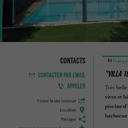
Contacts
França
"VILLA 1
CONTACTER
PAR EMAIL
APPELER
Très bell
vivre et b
Visiter le site Internet
piscine d
Localiser
barbecue
Partager
Ajouter à mon carnet de voyage