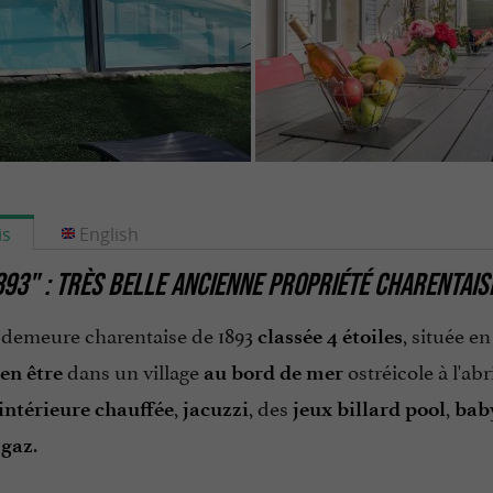
is
English
893" : TRÈS BELLE ANCIENNE PROPRIÉTÉ CHARENTAI
e demeure charentaise de 1893
, située e
classée 4 étoiles
dans un village
ostréicole à l'ab
ien être
au bord de mer
,
, des
,
'intérieure chauffée
jacuzzi
jeux billard pool
bab
.
 gaz