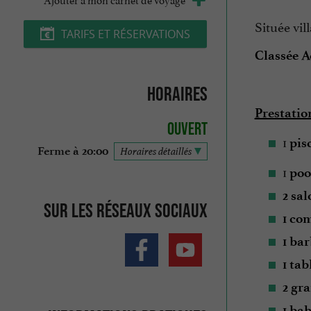
Située vil
TARIFS ET RÉSERVATIONS
Classée A
Horaires
Prestati
Ouvert
1
pis
Ferme à 20:00
Horaires détaillés
1
poo
2 sal
Sur les réseaux sociaux
1 co
1 ba
1 ta
2 gr
1 ba