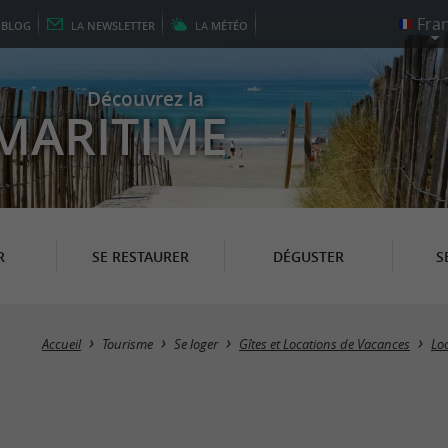
E
BLOG
LA
NEWSLETTER
LA
MÉTÉO
Découvrez la
MARITIME
R
SE RESTAURER
DÉGUSTER
S
Accueil
Tourisme
Se loger
Gîtes et Locations de Vacances
Lo