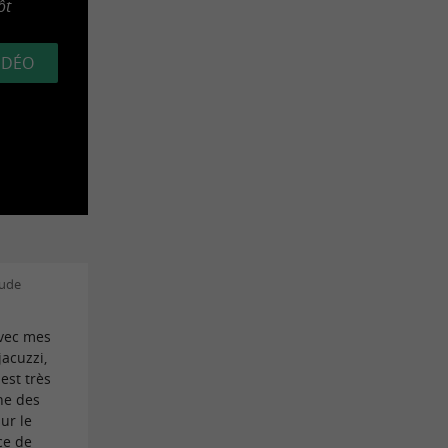
ôt
VIDÉO
aude
avec mes
jacuzzi,
 est très
he des
ur le
ice de