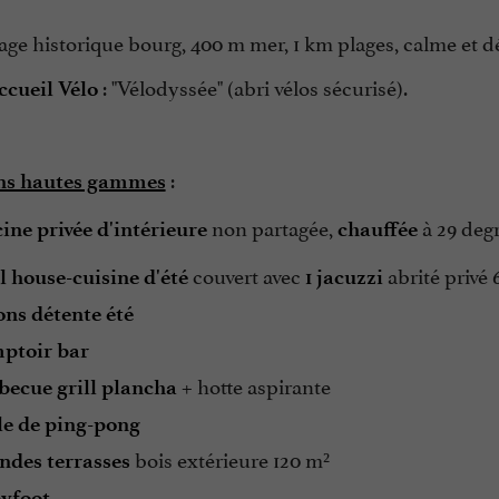
lage historique bourg, 400 m mer, 1 km plages, calme et d
: "Vélodyssée" (abri vélos sécurisé).
ccueil Vélo
:
ons hautes gammes
non partagée,
à 29 degr
cine privée d'intérieure
chauffée
couvert avec
abrité privé
l house-cuisine d'été
1 jacuzzi
ons détente été
mptoir bar
+ hotte aspirante
rbecue grill plancha
ble de ping-pong
bois extérieure 120 m²
andes terrasses
byfoot