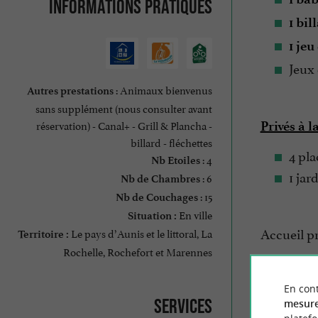
Informations pratiques
1 bil
1 jeu
Jeux 
: Animaux bienvenus
Autres prestations
sans supplément (nous consulter avant
réservation) - Canal+ - Grill & Plancha -
Privés à l
billard - fléchettes
4 pla
: 4
Nb Etoiles
1 jar
: 6
Nb de Chambres
: 15
Nb de Couchages
En ville
Situation :
Accueil pr
Le pays d’Aunis et le littoral, La
Territoire :
Rochelle, Rochefort et Marennes
En cont
Services à
Services
mesure