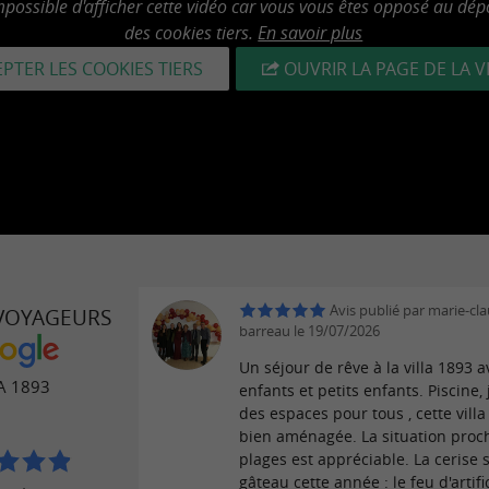
mpossible d'afficher cette vidéo car vous vous êtes opposé au dép
des cookies tiers.
En savoir plus
PTER LES COOKIES TIERS
OUVRIR LA PAGE DE LA 
Avis publié par marie-cl
 VOYAGEURS
barreau le 19/07/2026
Un séjour de rêve à la villa 1893 
A 1893
enfants et petits enfants. Piscine, 
des espaces pour tous , cette villa
bien aménagée. La situation proc
plages est appréciable. La cerise s
gâteau cette année : le feu d'artif