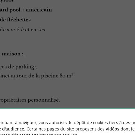
lard pool + américain
 de fléchettes
de société et cartes
a maison :
ces de parking ;
dinet autour de la piscine 80 m²
opriétaires personnalisé.
inuant à naviguer, vous autorisez le dépôt de cookies tiers à des fi
 la location :
 d'audience
. Certaines pages du site proposent des
vidéos
dont le