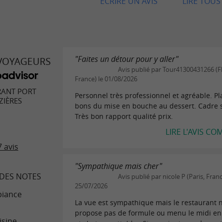
ECRIRE UN AVIS
LIRE TOUS 
"Faites un détour pour y aller"
 VOYAGEURS
Avis publié par Tour41300431266 (F
France) le 01/08/2026
RANT PORT
Personnel très professionnel et agréable. Pla
ZIÈRES
bons du mise en bouche au dessert. Cadre 
Très bon rapport qualité prix.
LIRE L'AVIS CO
 avis
"Sympathique mais cher"
DES NOTES
Avis publié par nicole P (Paris, Franc
25/07/2026
iance
La vue est sympathique mais le restaurant 
propose pas de formule ou menu le midi e
isine