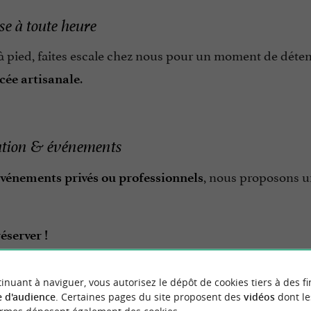
e à toute heure
 à pied, faites escale chez nous pour un moment de déte
.
cée artisanale
ation & événements
, nous proposons 
vénements privés ou professionnels
éserver !
inuant à naviguer, vous autorisez le dépôt de cookies tiers à des fi
ères est le
lieu idéal pour se balader, profiter de l'air 
 d'audience
. Certaines pages du site proposent des
vidéos
dont le