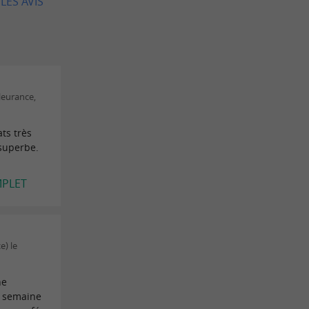
LES AVIS
leurance,
ts très
superbe.
MPLET
e) le
ne
n semaine