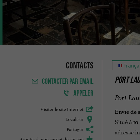
Contacts
França
PORT LAU
CONTACTER
PAR EMAIL
APPELER
Port Lau
Visiter le site Internet
Envie de 
Localiser
Situé à
10
Partager
adresse i
Ajouter à mon carnet de voyage