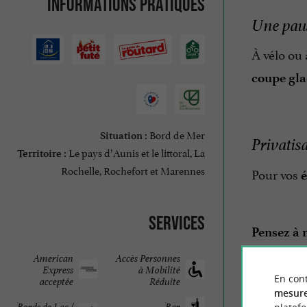
Informations pratiques
Une paus
À vélo ou
coupe gla
Bord de Mer
Situation :
Privatis
Le pays d’Aunis et le littoral, La
Territoire :
Rochelle, Rochefort et Marennes
Pour vos
é
Services
Pensez à r
American
Accès Personnes
Express
à Mobilité
En cont
Port Lauzi
acceptée
Réduite
mesure
Bords de Lac /
Bar