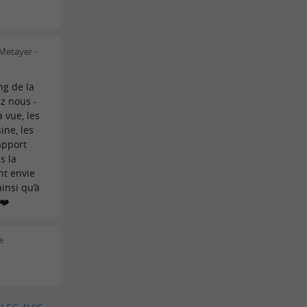
 Metayer -
ng de la
ez nous -
 vue, les
sine, les
apport
s la
nt envie
insi qu’à
❤️
e