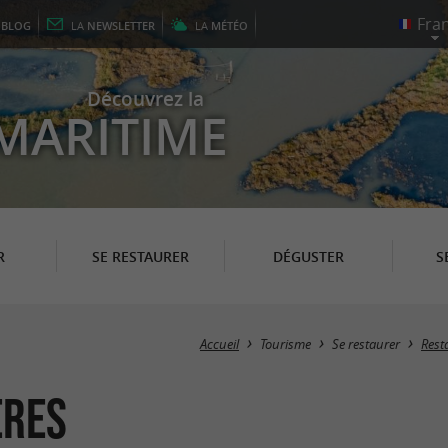
E
BLOG
LA
NEWSLETTER
LA
MÉTÉO
Découvrez la
MARITIME
R
SE RESTAURER
DÉGUSTER
S
Accueil
Tourisme
Se restaurer
Rest
ères