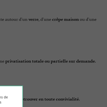
nte autour d'un
, d'une
ou d'une
verre
crêpe maison
une
.
privatisation totale ou partielle sur demande
ns de
.
marin et se retrouver en toute convivialité
s