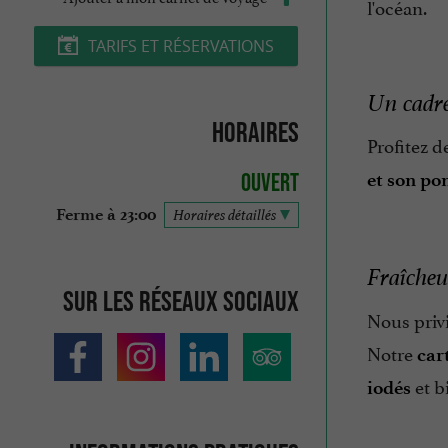
l'océan.
TARIFS ET RÉSERVATIONS
Un cadre
Horaires
Profitez d
et son po
Ouvert
Ferme à 23:00
Horaires détaillés
Fraîcheu
Sur les réseaux sociaux
Nous privi
Notre
car
et b
iodés