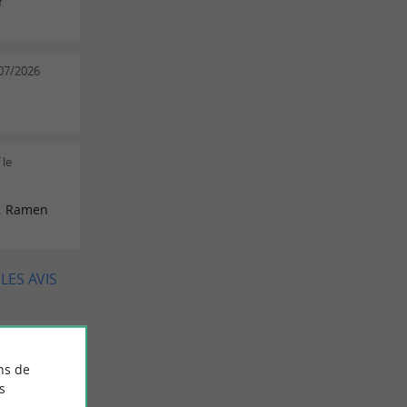
r
/07/2026
 le
e. Ramen
LES AVIS
ns de
s
nce) le