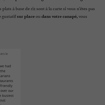
es plats à base de riz sont à la carte si vous n’êtes pas
 gustatif
ou
vous
sur place
dans votre canapé,
ers le
 we had
 the
tarians
staurants
 friendly
 over our
e busiest
hill