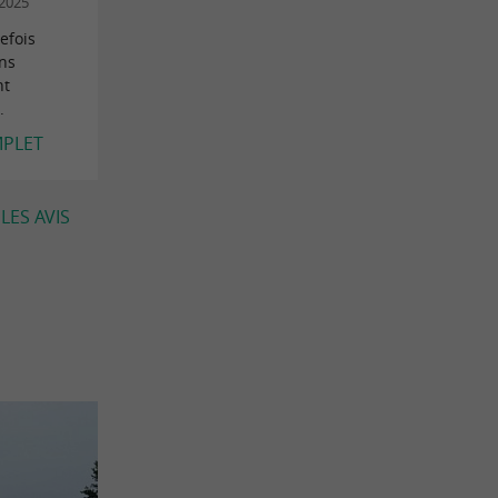
/2025
efois
ons
nt
.
MPLET
LES AVIS