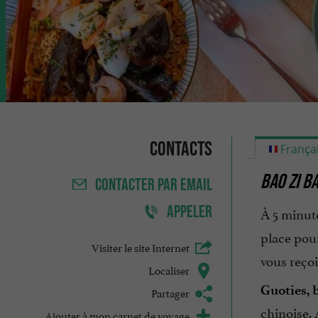
Contacts
França
BAO ZI BA
CONTACTER
PAR EMAIL
APPELER
À 5 minute
place pou
Visiter le site Internet
vous reçoi
Localiser
Guoties, b
Partager
chinoise. 
Ajouter à mon carnet de voyage