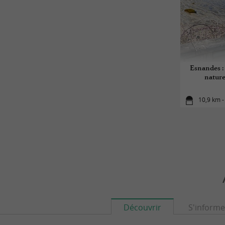
Esnandes : 
naturel
10,9 km 
Découvrir
S'informe