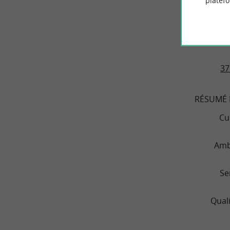
platef
BAO 
37
RÉSUMÉ 
Cu
Amb
Se
Quali