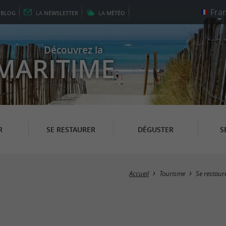
E
BLOG
LA
NEWSLETTER
LA
MÉTÉO
Découvrez la
MARITIME
R
SE RESTAURER
DÉGUSTER
S
Accueil
Tourisme
Se restaur