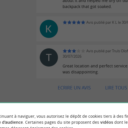
about it and helped me dry off ou
backpack that got soaked.
Avis publié par K L le 30
Avis publié par Truls Olof
30/07/2026
Great location and perfect servic
was disappointing.
ECRIRE UN AVIS
LIRE TOUS 
inuant à naviguer, vous autorisez le dépôt de cookies tiers à des fi
"Restaurant asiatique excellent !"
 VOYAGEURS
 d'audience
. Certaines pages du site proposent des
vidéos
dont le
Avis publié par Clément P (Paris, Fra