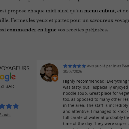
st proposé chaque midi ainsi qu’un
, et d
menu enfant
ille. Fermez les yeux et partez pour un savoureux voyage
ssi
vos recettes préférées.
commander en ligne
Avis publié par Inias Peet
 VOYAGEURS
30/07/2026
Highly recommended! Everything
ZI BAR
was tasty, but I especially enjoyed
noodle soup. Great place for vege
too, as opposed to many other re
in the area. The staff is incredibly
and attentive. I managed to knock
 avis
full carafe of water at probably th
time of the day. They were super c