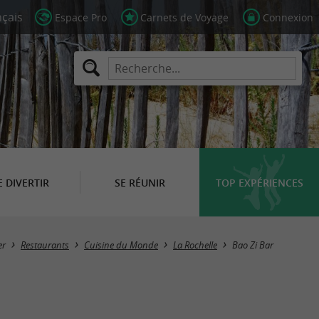
Espace Pro
Carnets de Voyage
Connexion
E DIVERTIR
SE RÉUNIR
TOP EXPÉRIENCES
er
Restaurants
Cuisine du Monde
La Rochelle
Bao Zi Bar