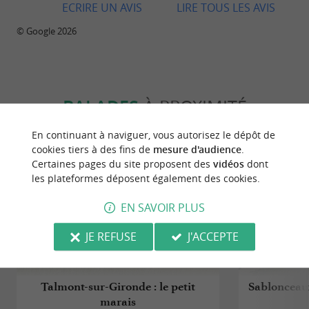
ECRIRE UN AVIS
LIRE TOUS LES AVIS
© Google 2026
BALADES
À PROXIMITÉ
En continuant à naviguer, vous autorisez le dépôt de
cookies tiers à des fins de
mesure d'audience
.
Certaines pages du site proposent des
vidéos
dont
les plateformes déposent également des cookies.
EN SAVOIR PLUS
JE REFUSE
J'ACCEPTE
Talmont-sur-Gironde : le petit
Sablonceaux
marais