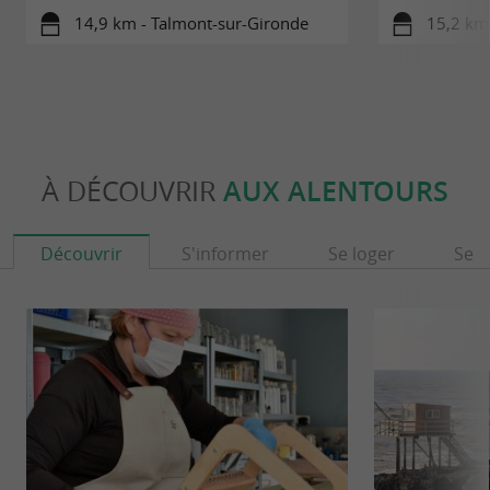
14,9 km - Talmont-sur-Gironde
15,2 km
À DÉCOUVRIR
AUX ALENTOURS
Découvrir
S'informer
Se loger
Se r