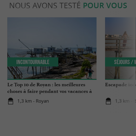
NOUS AVONS TESTÉ
POUR VOUS
Incontournable
Séjours /
Le Top 10 de Royan : les meilleures
Escapade iodé
choses à faire pendant vos vacances à
Royan !
1,3 km - Royan
1,3 km - 