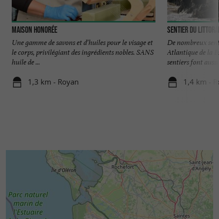
Maison Honorée
Une gamme de savons et d’huiles pour le visage et
De nombreux senti
le corps, privilégiant des ingrédients nobles. SANS
Atlantique de la B
huile de ...
sentiers font aussi 
1,3 km - Royan
1,4 km - 