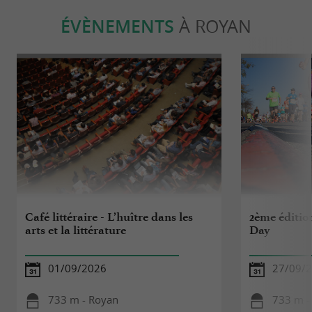
ÉVÈNEMENTS
À ROYAN
Café littéraire - L’huître dans les
2ème éditio
arts et la littérature
Day
01/09/2026
27/09/
733 m - Royan
733 m -