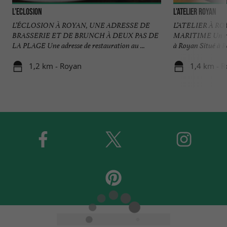
L'Eclosion
L'Atelier Royan
L’ÉCLOSION À ROYAN, UNE ADRESSE DE
L’ATELIER À R
BRASSERIE ET DE BRUNCH À DEUX PAS DE
MARITIME Un res
LA PLAGE Une adresse de restauration au ...
à Royan Situé à Ro
1,2 km - Royan
1,4 km - 