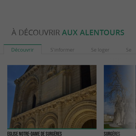
À DÉCOUVRIR
AUX ALENTOURS
Découvrir
S'informer
Se loger
Se r
Eglise Notre-Dame de Surgères
Surgères