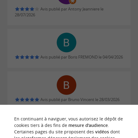
Avis publié par Antony Jeanniere le
28/07/2026
Avis publié par Boris FREMOND le 04/04/2026
Avis publié par Bruno Vincent le 28/03/2026
En continuant à naviguer, vous autorisez le dépôt de
ECRIRE UN AVIS
LIRE TOUS LES AVIS
cookies tiers à des fins de
mesure d'audience
.
© Google 2026
Certaines pages du site proposent des
vidéos
dont