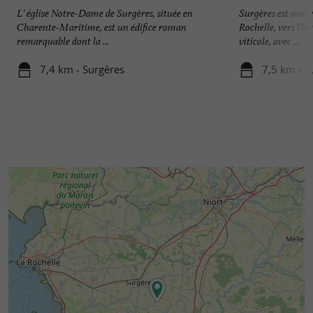
L' église Notre-Dame de Surgères, située en
Surgères est une v
Charente-Maritime, est un édifice roman
Rochelle, vers l'in
remarquable dont la ...
viticole, avec ...
7,4 km - Surgères
7,5 km - S