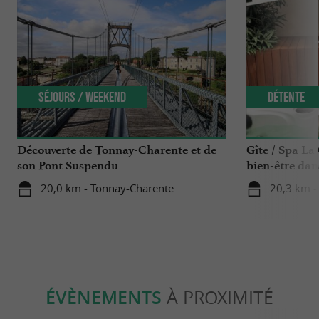
Séjours / Weekend
Détente
Découverte de Tonnay-Charente et de
Gîte / Spa La
son Pont Suspendu
bien-être dan
20,0 km - Tonnay-Charente
20,3 km - 
ÉVÈNEMENTS
À PROXIMITÉ