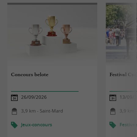
Concours belote
Festival Cy
26/09/2026
13/09/
3,9 km - Saint-Mard
3,9 km 
Jeux-concours
Festival