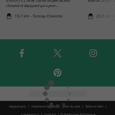
ENFANTS L'Ile de Tijo est un parc de jeux
villes de La Rochel
climatisé et dépaysant qui a pour ...
19,7 km - Tonnay-Charente
20,5 km - 
espace pro
mentions légales
plan du site
faire un lien
suivez-nous
contact
©
Negocom Atlantique