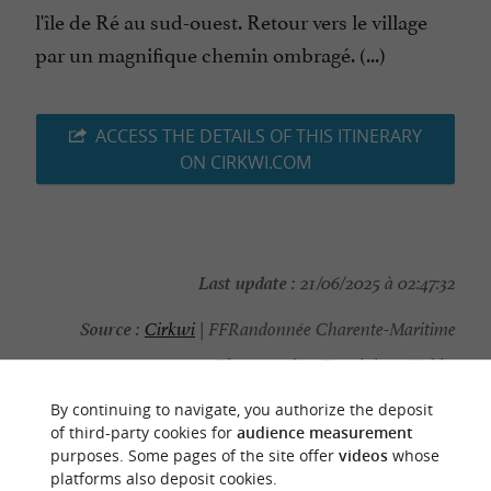
l'île de Ré au sud-ouest. Retour vers le village
par un magnifique chemin ombragé. (...)
ACCESS THE DETAILS OF THIS ITINERARY
ON CIRKWI.COM
Last update :
21/06/2025 à 02:47:32
Source :
Cirkwi
| FFRandonnée Charente-Maritime
Photo credit :
Dominique Noblet
By continuing to navigate, you authorize the deposit
of third-party cookies for
audience measurement
purposes. Some pages of the site offer
videos
whose
platforms also deposit cookies.