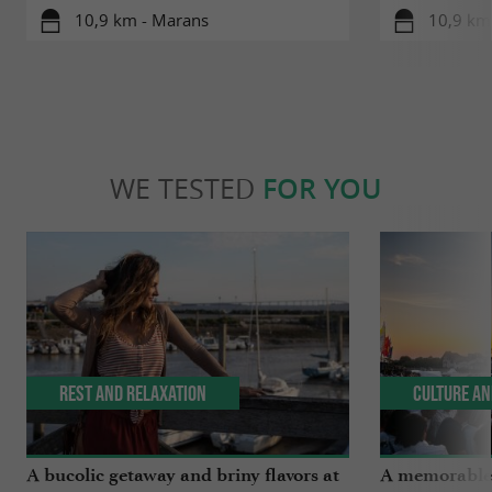
10,9 km - Marans
10,9 km
WE TESTED
FOR YOU
Rest and relaxation
Culture an
A bucolic getaway and briny flavors at
A memorable 2