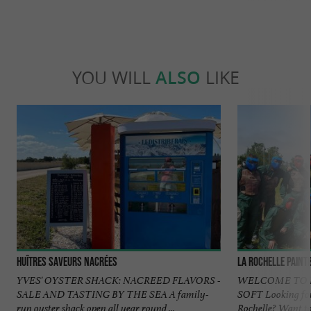
YOU WILL
ALSO
LIKE
Huîtres Saveurs Nacrées
La Rochelle Paint
YVES' OYSTER SHACK: NACREED FLAVORS -
WELCOME TO 
SALE AND TASTING BY THE SEA A family-
SOFT Looking for 
run oyster shack open all year round ...
Rochelle? Want to 