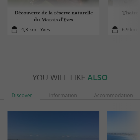
Découverte de la réserve naturelle
Thairé 
du Marais d'Yves
4,3 km - Yves
6,9 km -
YOU WILL LIKE
ALSO
Discover
Information
Accommodation