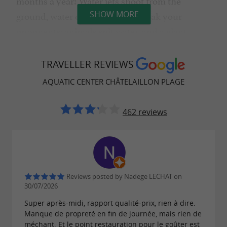
months a year! Water jets shoot from the
ground, water cannons let you soak your
SHOW MORE
opponents; animals spit water, and a giant
bucket of water spills onto a large splatter,
splashing everything in its path with a
TRAVELLER REVIEWS
tremendous crash!
Fun guaranteed!
AQUATIC CENTER CHÂTELAILLON PLAGE
After the exertion, the reward: Refresh yourself
462 reviews
all summer long with the
"Le Brasero" food
, offering
at
truck
fresh, homemade meals
! Finally, picnic areas under
affordable
prices
the trees or beautiful, colorful shade sails are
Reviews posted by Nadege LECHAT on
available throughout the park! A
30/07/2026
pure moment
Super après-midi, rapport qualité-prix, rien à dire.
to enjoy with
,
, or on
of pleasure
family
friends
Manque de propreté en fin de journée, mais rien de
…
your own
méchant. Et le point restauration pour le goûter est