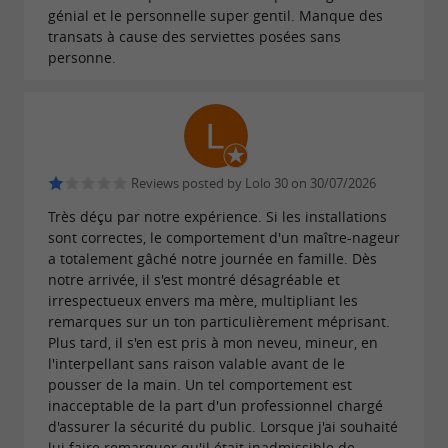
génial et le personnelle super gentil. Manque des
transats à cause des serviettes posées sans
personne.
The octopus that was visible on the pools is no
longer available.
Downloads:
Reviews posted by Lolo 30 on 30/07/2026
depliant-ete.pdf
Très déçu par notre expérience. Si les installations
sont correctes, le comportement d'un maître-nageur
a totalement gâché notre journée en famille. Dès
notre arrivée, il s'est montré désagréable et
irrespectueux envers ma mère, multipliant les
remarques sur un ton particulièrement méprisant.
Plus tard, il s'en est pris à mon neveu, mineur, en
l'interpellant sans raison valable avant de le
pousser de la main. Un tel comportement est
inacceptable de la part d'un professionnel chargé
d'assurer la sécurité du public. Lorsque j'ai souhaité
lui faire remarquer qu'il était inadmissible de