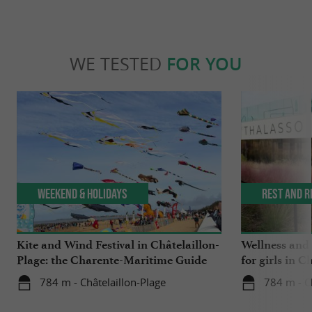
WE TESTED
FOR YOU
Weekend & Holidays
Rest and r
Kite and Wind Festival in Châtelaillon-
Wellness and
Plage: the Charente-Maritime Guide
for girls in C
tested it for you!
784 m - Châtelaillon-Plage
784 m - C