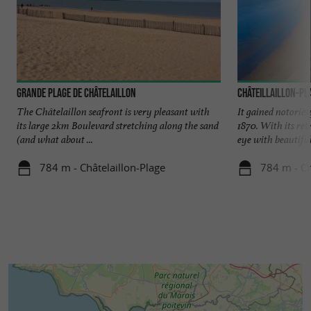
Grande Plage de Châtelaillon
Châteillaillon-Pl
The Châtelaillon seafront is very pleasant with
It gained notoriety
its large 2km Boulevard stretching along the sand
1870. With its ret
(and what about ...
eye with beautiful 
784 m - Châtelaillon-Plage
784 m - Ch