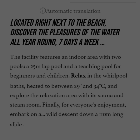
Restaurant
LOCATED RIGHT NEXT TO THE BEACH,
Sauna / Steam room
DISCOVER THE PLEASURES OF THE WATER
Terrace
ALL YEAR ROUND, 7 DAYS A WEEK
…
Waterslides
open 7/7
The facility features an indoor area with two
pools: a 25m lap pool and a teaching pool for
beginners and children.
in the whirlpool
Relax
baths, heated to between 29° and 34°C, and
explore the
relaxation area
with its sauna and
steam room. Finally, for everyone's enjoyment,
embark on a...
wild descent down a
110m long
slide
.