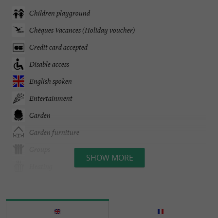
Children playground
Chèques Vacances (Holiday voucher)
Credit card accepted
Disable access
English spoken
Entertainment
Garden
Garden furniture
Groups
SHOW MORE
Heating
Hot tubs
Open all year round
Parking