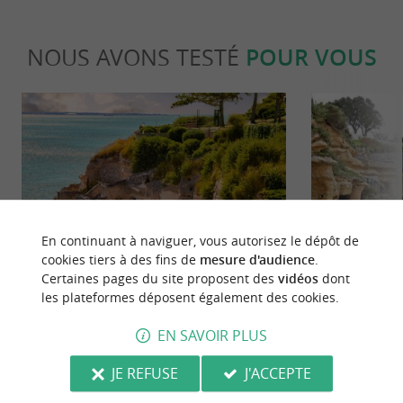
NOUS AVONS TESTÉ
POUR VOUS
Détente
Familiale
En continuant à naviguer, vous autorisez le dépôt de
cookies tiers à des fins de
mesure d'audience
.
Certaines pages du site proposent des
vidéos
dont
Les plus beaux spots photos de la
Visitez une gr
les plateformes déposent également des cookies.
Charente-Maritime
accrochée sur 
EN SAVOIR PLUS
225 m - Meschers-sur-Gironde
225 m - M
JE REFUSE
J'ACCEPTE