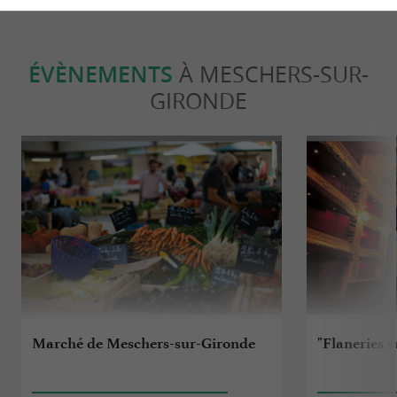
ÉVÈNEMENTS
À MESCHERS-SUR-
GIRONDE
Marché de Meschers-sur-Gironde
"Flaneries s