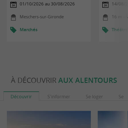
01/10/2026 au 30/08/2026
14/08/
Meschers-sur-Gironde
16 m - 
Marchés
Théâtre
À DÉCOUVRIR
AUX ALENTOURS
Découvrir
S'informer
Se loger
Se r