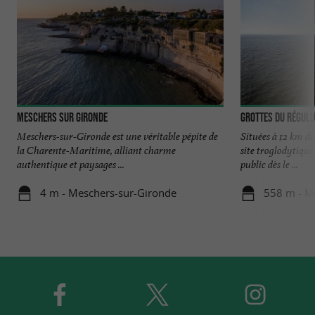
Meschers sur Gironde
Grottes du Régul
Meschers-sur-Gironde est une véritable pépite de
Situées à 12 km de
la Charente-Maritime, alliant charme
site troglodytique
authentique et paysages ...
public dès le ...
4 m - Meschers-sur-Gironde
558 m - M