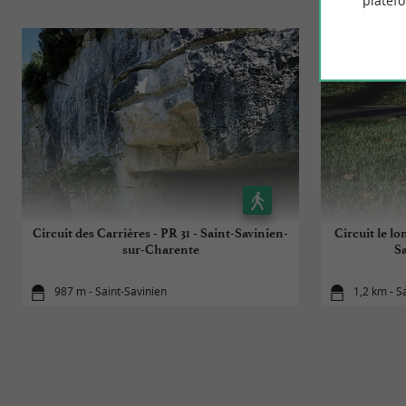
platef
Circuit des Carrières - PR 31 - Saint-Savinien-
Circuit le l
sur-Charente
S
987 m - Saint-Savinien
1,2 km - S