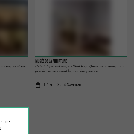
Musée de la Miniature
lle vie menaient nos
C'était il y a cent ans, et c'était hier... Quelle vie menaient nos
grands-parents avant la première guerre ...
1,4 km - Saint-Savinien
ns de
s