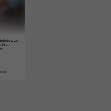
èchebec, un
née en
me
rtifs