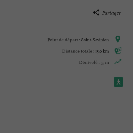
Partager
Saint-Savinien
Point de départ :
15,0 km
Distance totale :
35 m
Dénivelé :
Marche à pied :