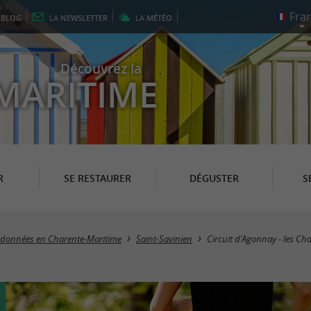
E
BLOG
LA
NEWSLETTER
LA
MÉTÉO
Découvrez la
MARITIME
R
SE RESTAURER
DÉGUSTER
S
andonnées en Charente-Maritime
Saint-Savinien
Circuit d'Agonnay - les C