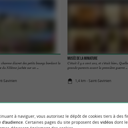
Musée de la Miniature
 charme discret des petits bourgs bordant la
C'était il y a cent ans, et c'était hier... Que
e du XIIème juchée sur un ...
grands-parents avant la première guerre ...
nt-Savinien
1,4 km - Saint-Savinien
inuant à naviguer, vous autorisez le dépôt de cookies tiers à des fi
VOUS AIMEREZ
AUSSI
 d'audience
. Certaines pages du site proposent des
vidéos
dont le