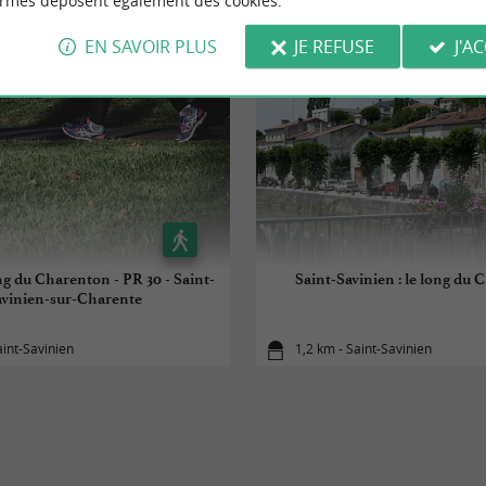
ormes déposent également des cookies.
EN SAVOIR PLUS
JE REFUSE
J'A
ong du Charenton - PR 30 - Saint-
Saint-Savinien : le long du
avinien-sur-Charente
aint-Savinien
1,2 km - Saint-Savinien