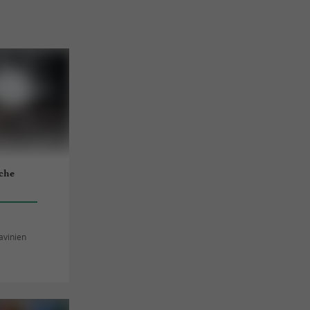
uche
avinien