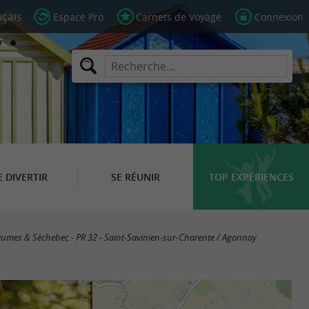
Espace Pro
Carnets de Voyage
Connexion
E DIVERTIR
SE RÉUNIR
TOP EXPÉRIENCES
haumes & Sèchebec - PR 32 - Saint-Savinien-sur-Charente / Agonnay