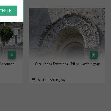
CCEPTE
 Charenton
Circuit des Fontaines - PR 33 - Archingeay
5,4 km - Archingeay