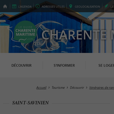
L'
AGENDA
ADRESSES
UTILES
GEO
LOCALISATION
L
CHARENTE 
DÉCOUVRIR
S'INFORMER
SE LOGE
Accueil
Tourisme
Découvrir
Itinéraires de r
SAINT-SAVINIEN