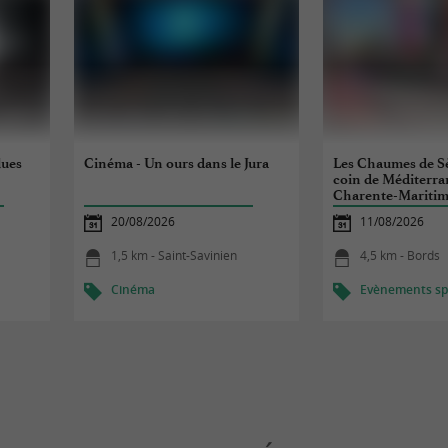
lues
Cinéma - Un ours dans le Jura
Les Chaumes de S
coin de Méditerra
Charente-Mariti
20/08/2026
11/08/2026
1,5 km - Saint-Savinien
4,5 km - Bords
Cinéma
Evènements spo