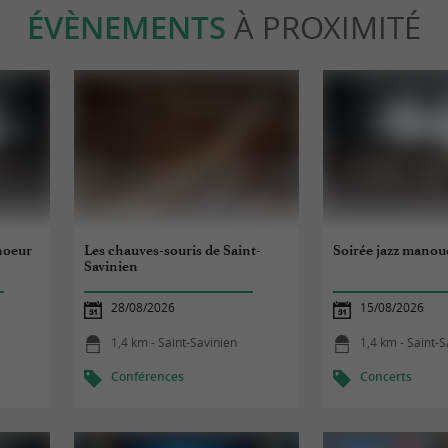
ÉVÈNEMENTS
À PROXIMITÉ
Choeur
Les chauves-souris de Saint-
Soirée jazz mano
Savinien
28/08/2026
15/08/2026
1,4 km - Saint-Savinien
1,4 km - Saint-S
Conférences
Concerts