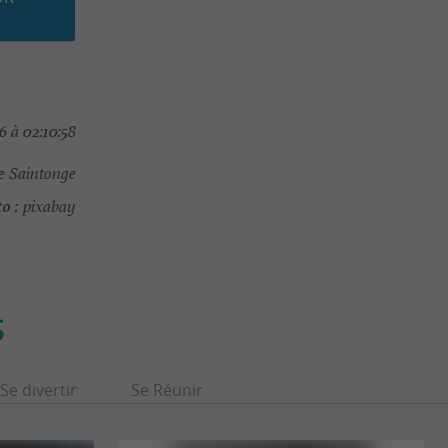
 à 02:10:58
de Saintonge
o :
pixabay
S
Se divertir
Se Réunir