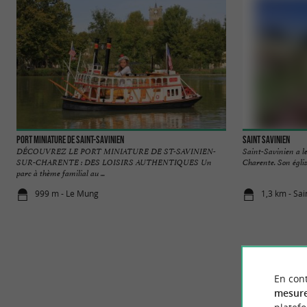
Port Miniature de Saint-Savinien
Saint Savinien
DÉCOUVREZ LE PORT MINIATURE DE ST-SAVINIEN-
Saint-Savinien a le
SUR-CHARENTE : DES LOISIRS AUTHENTIQUES Un
Charente. Son églis
parc à thème familial au ...
999 m - Le Mung
1,3 km - Sai
En cont
mesure