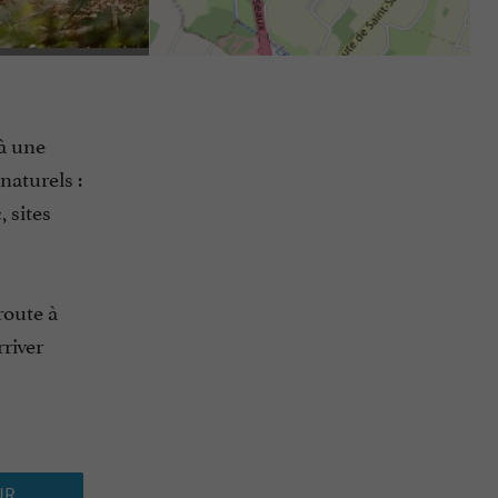
là une
naturels :
 sites
route à
river
UR