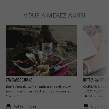
VOUS AIMEREZ
AUSSI
L'Ambiance Cabane
Huîtres Saveurs 
Envie d’une douzaine d’huîtres en bord de mer
CABANE HUÎTR
sous un soleil radieux ? Avec une vue superbe sur
YVES : VENTE
la baie d’ ...
DE MER Une cabane
6,4 km - Yves
6,5 km - Y