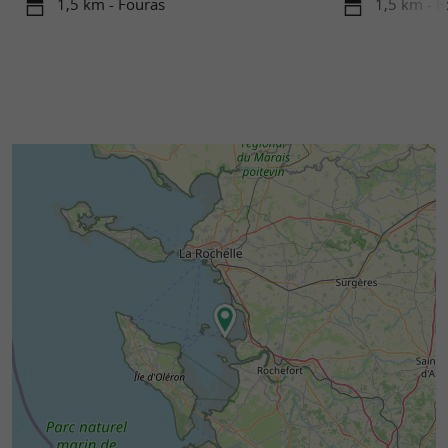
1,5 km - Fouras
1,5 km - F