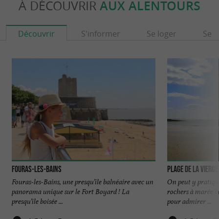
À DÉCOUVRIR
AUX ALENTOURS
Découvrir
S'informer
Se loger
Se r
Fouras-les-Bains
Plage de la Vierge
Fouras-les-Bains, une presqu’île balnéaire avec un
On peut y pratique
panorama unique sur le Fort Boyard ! La
rochers à marée ba
presqu’île boisée ...
pour admirer ...