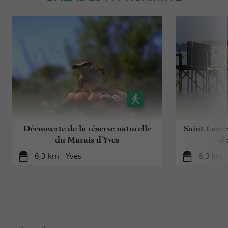
Découverte de la réserve naturelle
Saint-Laure
du Marais d'Yves
de
6,3 km - Yves
6,3 km -