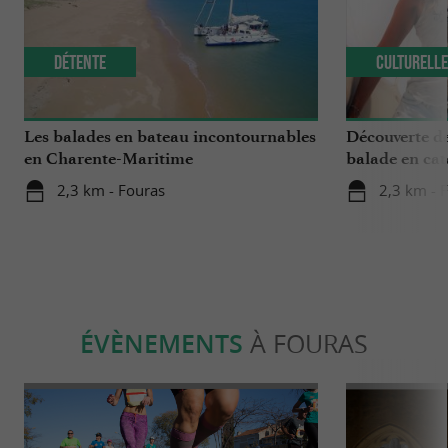
Détente
Culturell
Les balades en bateau incontournables
Découverte de
en Charente-Maritime
balade en ca
Boyard
2,3 km - Fouras
2,3 km - 
ÉVÈNEMENTS
À FOURAS