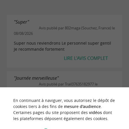
"Super"
Avis publié par 802maga (Souchez, France) le
08/08/2026
Super nous reviendrons Le personnel super gentil
Je recommande fortement
LIRE L'AVIS COMPLET
"Journée merveilleuse"
Avis publié par Trail37635182977 le
26/07/2026
Super maison,allez y les yeux fermés. Huitres,
En continuant à naviguer, vous autorisez le dépôt de
moules tous les produits de la mer sont excellents
cookies tiers à des fins de
mesure d'audience
.
Personnel très sympa dans un paysage sublime
Certaines pages du site proposent des
vidéos
dont
Laurent le 25 juillet 2026.
les plateformes déposent également des cookies.
LIRE L'AVIS COMPLET