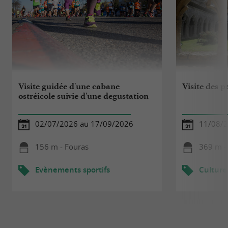
Visite guidée d'une cabane
Visite des p
ostréicole suivie d'une degustation
02/07/2026 au 17/09/2026
11/08/
156 m - Fouras
369 m -
Evènements sportifs
Culture