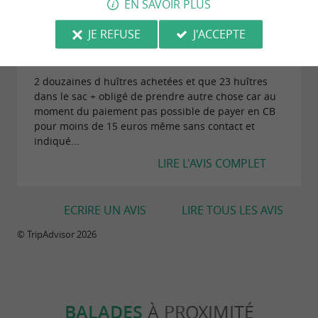
EN SAVOIR PLUS
JE REFUSE
J'ACCEPTE
"Arnaque"
Avis publié par SCHUBEL F le 11/07/2026
2 douzaines d huîtres achetées et que 23 huîtres
dans le sac + obligé de prendre autre chose car au
moment du paiement pas possible de payer en CB
pour moins de 15 euros même sans contact et
indiqué...
LIRE L'AVIS COMPLET
ECRIRE UN AVIS
LIRE TOUS LES AVIS
© TripAdvisor 2026
BALADES
À PROXIMITÉ