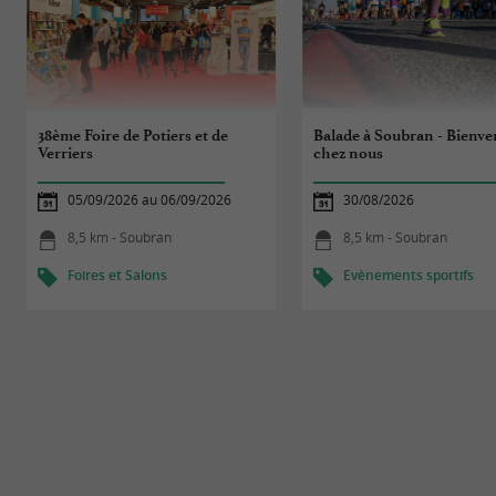
38ème Foire de Potiers et de
Balade à Soubran - Bienv
Verriers
chez nous
05/09/2026 au 06/09/2026
30/08/2026
8,5 km - Soubran
8,5 km - Soubran
Foires et Salons
Evènements sportifs