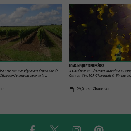
Domaine Quintard Frères
aize nous sommes vignerons depuis plus de
À Chadenac en Charente-Maritime au cœur 
Clion-sur-Seugne au cœur de la ...
Cognac, Vins IGP Charentais & Pineau des C
ion
29,0 km - Chadenac