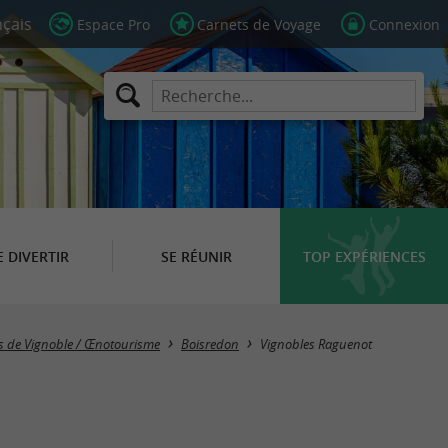
Espace Pro
Carnets de Voyage
Connexion
E DIVERTIR
SE RÉUNIR
TOP EXPÉRIENCES
es de Vignoble / Œnotourisme
Boisredon
Vignobles Raguenot