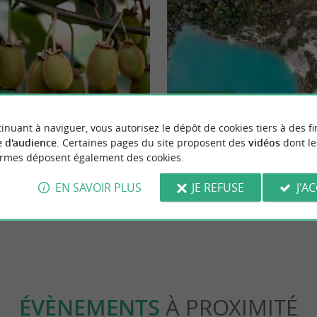
Sportive
inuant à naviguer, vous autorisez le dépôt de cookies tiers à des fi
 d'audience
. Certaines pages du site proposent des
vidéos
dont le
né avec les kiwis bio de
La balade insolite des Lacs Bleus 
ormes déposent également des cookies.
itime
EN SAVOIR PLUS
JE REFUSE
J'A
eux
26,6 km - Saint-Maigrin
ÉVÈNEMENTS
À PROXIMITÉ