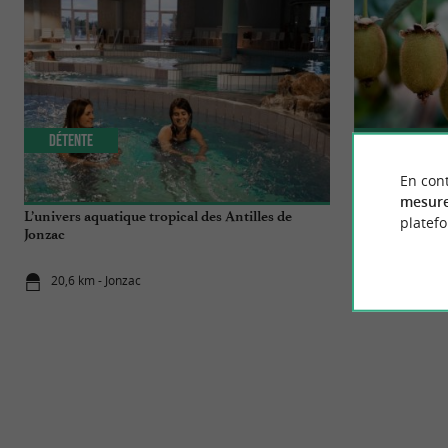
Détente
Gourmande
En cont
mesure
L’univers aquatique tropical des Antilles de
Un hiver vitami
platef
Jonzac
Charente-Mar
20,6 km - Jonzac
24,2 km - M