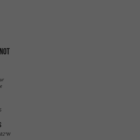
ENOT
ur
ne
5
S
.82"W