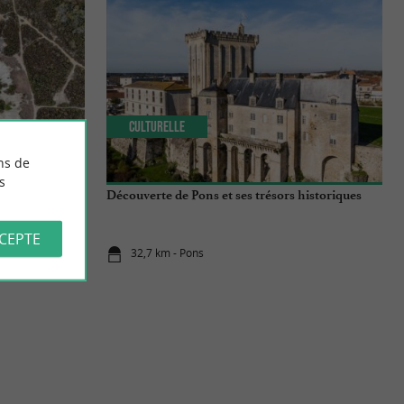
Culturelle
ns de
s
de Touvérac
Découverte de Pons et ses trésors historiques
CCEPTE
32,7 km - Pons