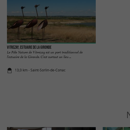
Vitrezay, Estuaire de la Gironde
Plantes & Plumes
Le Pôle Nature de Vitrezay est un port traditionnel de
PLANTES & PLU
l’estuaire de la Gironde. C’est surtout un lieu ...
D'UN ÉLEVAGE 
Une ferme d'autruch
13,0 km - Saint-Sorlin-de-Conac
18,6 km - 