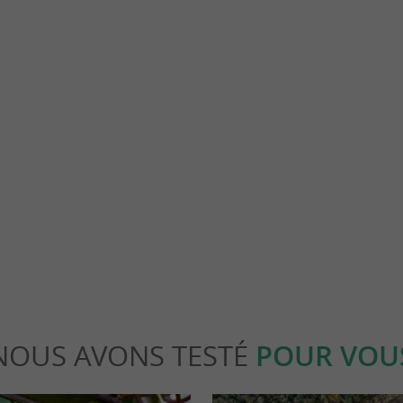
Vignoble Thibeau
MES À POMMIERS-MOULONS : VISITE
DÉCOUVRIR LE VIGNOBLE THIBEAU 
D'AUTRUCHES EN HAUTE-SAINTONGE
MARITIME Un domaine viticole ancré dans 
es à ...
à Vibrac, ...
Pommiers-Moulons
18,9 km - Vibrac
NOUS AVONS TESTÉ
POUR VOU