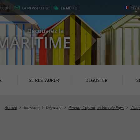
E
BLOG
LA
NEWSLETTER
LA
MÉTÉO
Découvrez la
MARITIME
R
SE RESTAURER
DÉGUSTER
S
Accueil
Tourisme
Déguster
Pineau, Cognac, et Vins de Pays
Visit