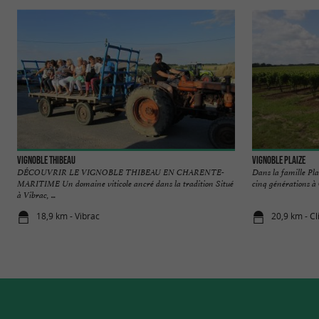
Vignoble Thibeau
Vignoble Plaize
DÉCOUVRIR LE VIGNOBLE THIBEAU EN CHARENTE-
Dans la famille Pl
MARITIME Un domaine viticole ancré dans la tradition Situé
cinq générations à 
à Vibrac, ...
18,9 km - Vibrac
20,9 km - Cl