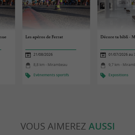
enue
Les apéros de Ferrat
Décore ta bibli -
21/08/2026
01/07/2026 au 
8,8 km - Mirambeau
9,7 km - Miram
Evènements sportifs
Expositions
VOUS AIMEREZ
AUSSI