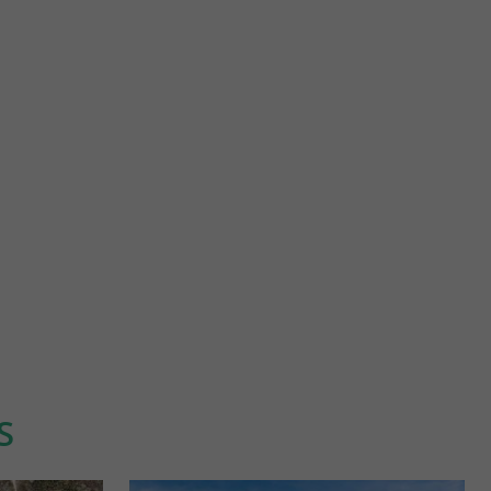
Thermes de Jonzac
EN CHARENTE-
Jonzac et ses environs Au cœur de la Saintonge, sous le soleil du
la tradition Situé
midi atlantique où l’océan tout proche lui ...
19,6 km - Jonzac
S