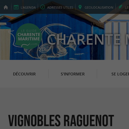
L'
AGENDA
ADRESSES
UTILES
GEO
LOCALISATION
L
CHARENTE 
DÉCOUVRIR
S'INFORMER
SE LOGE
Vignobles Raguenot