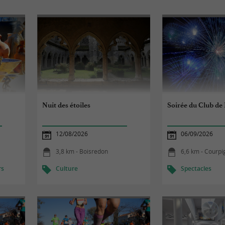
Nuit des étoiles
Soirée du Club de 
12/08/2026
06/09/2026
3,8 km - Boisredon
6,6 km - Courpi
rs
Culture
Spectacles