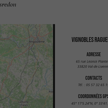
isredon
VIGNOBLES RAGU
ADRESSE
65 rue Leonce Plante
33820 Val-de-Liven
CONTACTS
Tél. :
05 57 32 65 1
COORDONNÉES GP
45° 17'5.24"N, 0° 33'41