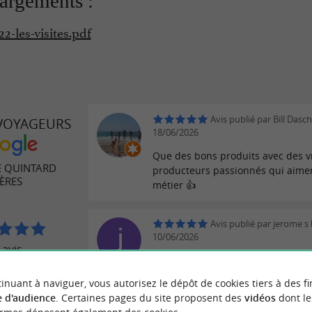
argements :
22-les-visites.pdf
Avis publié par Bill Daschi
 VOYAGEURS
18/06/2026
Que des bons produits avec des v
 QUINTARD
producteurs passionnés qui aimen
ÈRES
métier 👍
Avis publié par jerome s 
10/06/2026
 avis
Excellents professionnels , manife
de grande qualité , l’équipe est tr
inuant à naviguer, vous autorisez le dépôt de cookies tiers à des fi
accueillante , très souriante et à l
 d'audience
. Certaines pages du site proposent des
vidéos
dont le
le domaine est toujours aussi agré