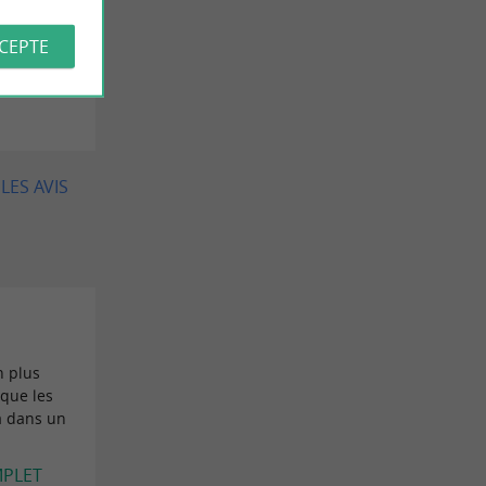
éçus !!!!
CCEPTE
prie le
LES AVIS
n plus
 que les
a dans un
MPLET