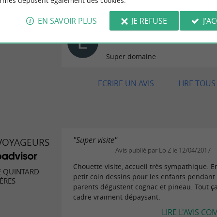
ormes déposent également des cookies.
n’hésitez pas , vous ne serez pas d
EN SAVOIR PLUS
JE REFUSE
J'A
Avis publié par Enzo Cou
06/10/2025
Super domaine
ECRIRE UN AVIS
LIRE TOUS 
"Super visite"
 VOYAGEURS
Avis publié par Lo Z le 12/04/2017
Chouette visite, accueil très sympathique. E
 QUINTARD
petit coin dessins pour les enfants pendant
ÈRES
parents dégustent cognac et pineau. Tout ç
cadre vraiment dépaysant.
LIRE L'AVIS CO