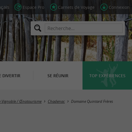
Espace Pro
Carnets de Voyage
Connexion
E DIVERTIR
SE RÉUNIR
TOP EXPÉRIENCES
de Vignoble / Œnotourisme
Chadenac
Domaine Quintard Frères