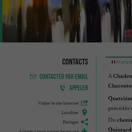
Contacts
França
À
Chaden
CONTACTER
PAR EMAIL
Charentes
APPELER
Quatrièm
Visiter le site Internet
précédés e
Localiser
Du
cheni
Partager
Quintard
Ajouter à mon carnet de voyage