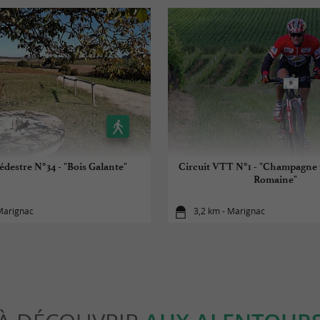
édestre N°34 - "Bois Galante"
Circuit VTT N°1 - "Champagne 
Romaine"
Marignac
3,2 km - Marignac