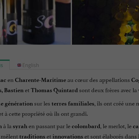
is
English
en
au cœur des appellations
ac
Charente-Maritime
Co
et
sont deux frères avec la
,
Bastien
Thomas
Quintard
sur les
, ils ont créé un
e génération
terres
familiales
t à cette propriété où ils ont grandi.
à la
en passant par le
, le merlot, le
n
syrah
colombard
ca
mêlent
et
et sont élaborés dans 
traditions
innovations