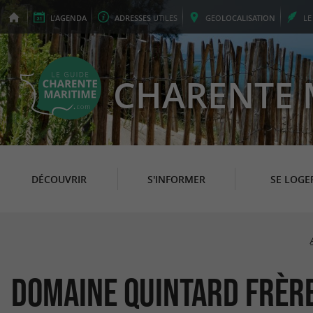
L'
AGENDA
ADRESSES
UTILES
GEO
LOCALISATION
L
CHARENTE 
DÉCOUVRIR
S'INFORMER
SE LOGE
Domaine Quintard Frèr