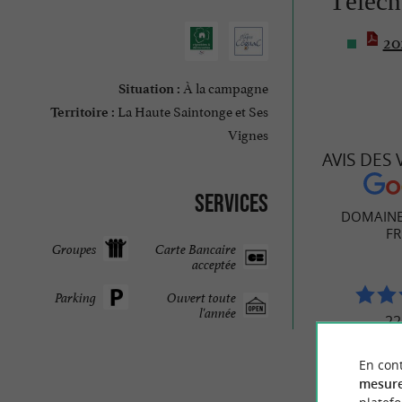
Téléch
20
À la campagne
Situation :
La Haute Saintonge et Ses
Territoire :
Vignes
AVIS DES
Services
DOMAINE
FR
Groupes
Carte Bancaire
acceptée
Parking
Ouvert toute
l'année
22
En cont
mesure