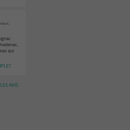
deaux,
cognac
 Chadenac,
mas qui
MPLET
LES AVIS