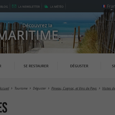
E
BLOG
LA
NEWSLETTER
LA
MÉTÉO
Découvrez la
MARITIME
R
SE RESTAURER
DÉGUSTER
S
Accueil
Tourisme
Déguster
Pineau, Cognac, et Vins de Pays
Visites 
es