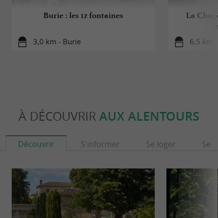
Burie : les 12 fontaines
La Chapel
3,0 km - Burie
6,5 km -
À DÉCOUVRIR
AUX ALENTOURS
Découvrir
S'informer
Se loger
Se r