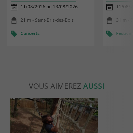
11/08/2026 au 13/08/2026
11/08/2
21 m - Saint-Bris-des-Bois
31 m - S
Concerts
Festival
VOUS AIMEREZ
AUSSI