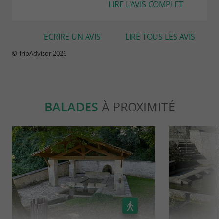
LIRE L'AVIS COMPLET
Ouverture du parc : à partir du 4 avril 2026
14h – 19h : week-ends, jours fériés et tous
les jours pendant vacances scolaires (toutes
ECRIRE UN AVIS
LIRE TOUS LES AVIS
zones)
© TripAdvisor 2026
10h – 20h : tous les jours en juillet et août
BALADES
À PROXIMITÉ