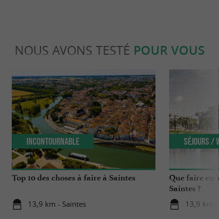
NOUS AVONS TESTÉ
POUR VOUS
Incontournable
Séjours /
Top 10 des choses à faire à Saintes
Que faire en 
Saintes ?
13,9 km - Saintes
13,9 km -