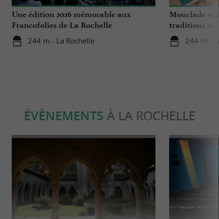
Une édition 2026 mémorable aux
Mouclade et é
Francofolies de La Rochelle
traditions cu
en Charente-
244 m - La Rochelle
244 m - L
ÉVÈNEMENTS
À LA ROCHELLE