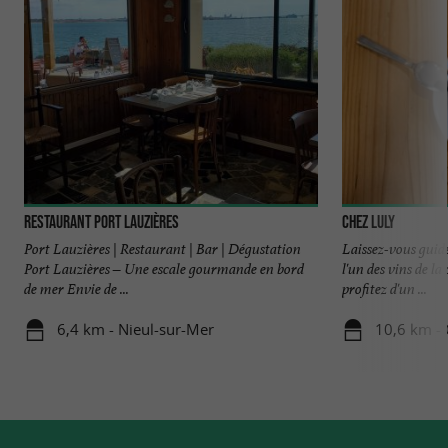
Restaurant Port Lauzières
Chez Luly
Port Lauzières | Restaurant | Bar | Dégustation
Laissez-vous guide
Port Lauzières – Une escale gourmande en bord
l'un des vins de la
de mer Envie de ...
profitez d'un ...
6,4 km - Nieul-sur-Mer
10,6 km - 