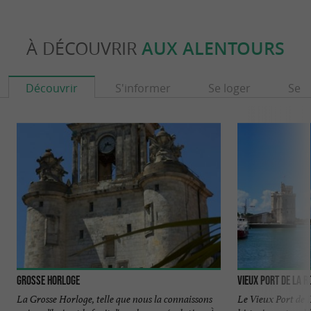
À DÉCOUVRIR
AUX ALENTOURS
Découvrir
S'informer
Se loger
Se r
Grosse Horloge
Vieux Port de La R
La Grosse Horloge, telle que nous la connaissons
Le Vieux Port de L