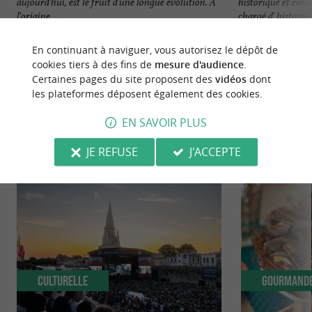
aujourd'hui, est le fruit d'une longue évolution. À
historique et embl
l'origine, ...
chargé d' histoire, d
114 m - La Rochelle
117 m - La
En continuant à naviguer, vous autorisez le dépôt de
cookies tiers à des fins de
mesure d'audience
.
Certaines pages du site proposent des
vidéos
dont
les plateformes déposent également des cookies.
EN SAVOIR PLUS
NOUS AVONS TESTÉ
POUR VOUS
JE REFUSE
J'ACCEPTE
Culturelle
Gourmand