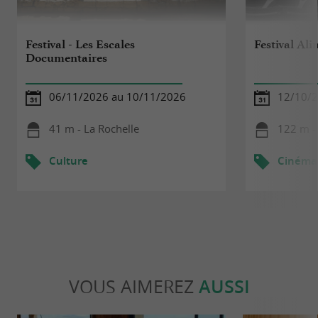
Festival - Les Escales
Festival Al
Documentaires
06/11/2026 au 10/11/2026
12/10/2
41 m - La Rochelle
122 m -
Culture
Cinéma
VOUS AIMEREZ
AUSSI