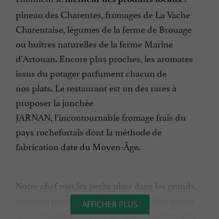
pineau des Charentes, fromages de La Vache
Charentaise, légumes de la ferme de Brouage
ou huîtres naturelles de la ferme Marine
d'Artouan. Encore plus proches, les aromates
issus du potager parfument chacun de
nos plats. Le restaurant est un des rares à
proposer la jonchée
JARNAN, l’incontournable fromage frais du
pays rochefortais dont la méthode de
fabrication date du Moyen-Âge.
Notre chef met les petits plats dans les grands,
avec une présentation minutieuse. Aux beaux
AFFICHER PLUS
jours, installez-vous sur la
terrasse ombragée,