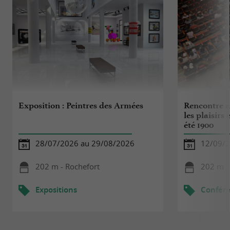
Exposition : Peintres des Armées
Rencontre au
les plaisirs 
été 1900
28/07/2026 au 29/08/2026
12/09/
202 m - Rochefort
202 m -
Expositions
Confér