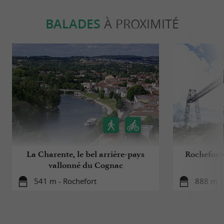
BALADES
À PROXIMITÉ
La Charente, le bel arrière-pays
Rochefort-
vallonné du Cognac
541 m - Rochefort
888 m -