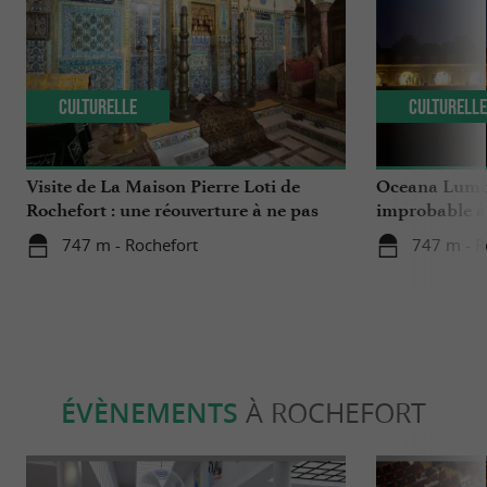
Culturelle
Culturell
Visite de La Maison Pierre Loti de
Oceana Lumina
Rochefort : une réouverture à ne pas
improbable à 
manquer
747 m - Rochefort
747 m - R
ÉVÈNEMENTS
À ROCHEFORT