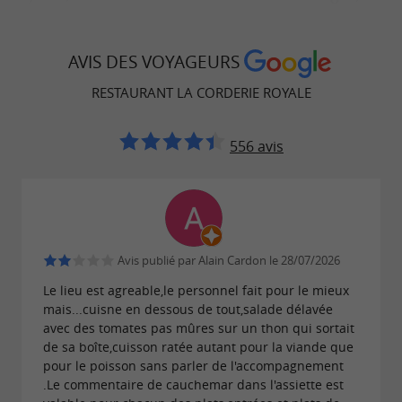
en devinant les
de la
saveurs du cocktail
semaine. Quelques chaises parsèment la
AVIS DES VOYAGEURS
pelouse et invitent à s’imprégner encore plus du
RESTAURANT LA CORDERIE ROYALE
calme des lieux. Tout s’anime, avec douceur,
lors d’une
ou d’un concert.
soirée guinguette
556 avis
Nous proposons les menus suivants :
Menu
végétarien, Menu enfant
Avis publié par Alain Cardon le 28/07/2026
Le lieu est agreable,le personnel fait pour le mieux
mais...cuisne en dessous de tout,salade délavée
avec des tomates pas mûres sur un thon qui sortait
de sa boîte,cuisson ratée autant pour la viande que
pour le poisson sans parler de l'accompagnement
.Le commentaire de cauchemar dans l'assiette est