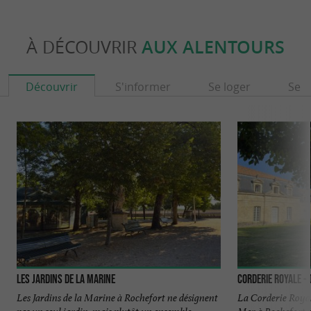
À DÉCOUVRIR
AUX ALENTOURS
Découvrir
S'informer
Se loger
Se r
Les jardins de la marine
Corderie Royale -
Les Jardins de la Marine à Rochefort ne désignent
La Corderie Royal