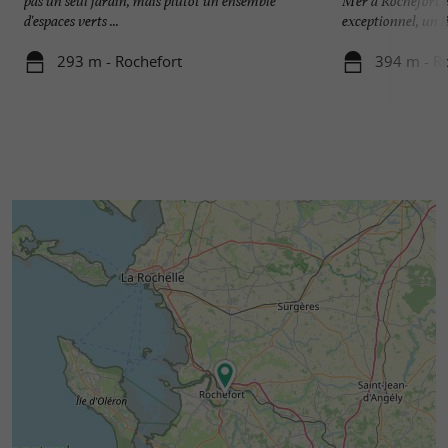
pas un seul jardin, mais plutôt un ensemble
Mer à Rochefort e
d'espaces verts ...
exceptionnel, un li
293 m - Rochefort
394 m - R