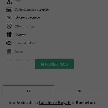
Bar
Carte Bancaire acceptée
Chèques Vacances
Climatisation
Groupes
Internet : WIFI
Jardin
Ouvert 7 jour sur 7
AFFICHER PLUS
Ouvert toute l'année
Parking
Parle anglais
Parle espagnol
Sur le site de la
à
,
Corderie Royale
Rochefort
Salle de Séminaire