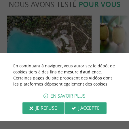
NOUS AVONS TESTÉ
POUR VOUS
Sportive
Gourmand
En continuant à naviguer, vous autorisez le dépôt de
cookies tiers à des fins de
mesure d'audience
.
Certaines pages du site proposent des
vidéos
dont
La balade insolite des Lacs Bleus de
Un hiver vitam
les plateformes déposent également des cookies.
Touvérac
Charente-Ma
13,0 km - Saint-Maigrin
15,1 km 
EN SAVOIR PLUS
JE REFUSE
J'ACCEPTE