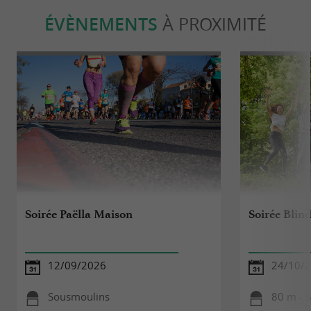
ÉVÈNEMENTS
À PROXIMITÉ
Soirée Paëlla Maison
Soirée Blind
12/09/2026
24/10/
Sousmoulins
80 m - 