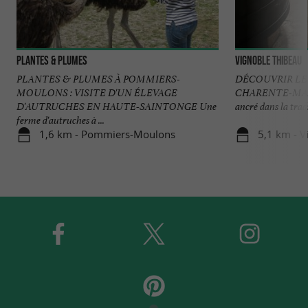
Plantes & Plumes
Vignoble Thibeau
PLANTES & PLUMES À POMMIERS-
DÉCOUVRIR LE
MOULONS : VISITE D'UN ÉLEVAGE
CHARENTE-MARIT
D'AUTRUCHES EN HAUTE-SAINTONGE Une
ancré dans la tradi
ferme d'autruches à ...
1,6 km - Pommiers-Moulons
5,1 km - V