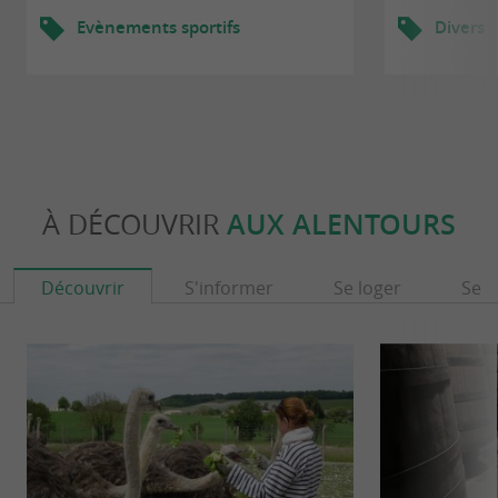
Evènements sportifs
Divers
À DÉCOUVRIR
AUX ALENTOURS
Découvrir
S'informer
Se loger
Se r