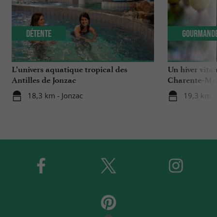
Détente
Gourmand
L’univers aquatique tropical des
Un hiver vitam
Antilles de Jonzac
Charente-Ma
18,3 km - Jonzac
19,3 km 