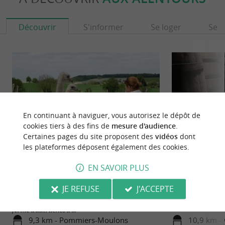
Découvrir
S'informer
Se loger
Se r
En continuant à naviguer, vous autorisez le dépôt de
cookies tiers à des fins de
mesure d'audience
.
Certaines pages du site proposent des
vidéos
dont
les plateformes déposent également des cookies.
Plantes & Plumes
Vignoble Thibeau
EN SAVOIR PLUS
PLANTES & PLUMES À POMMIERS-
DÉCOUVRIR LE
JE REFUSE
J'ACCEPTE
MOULONS : VISITE D'UN ÉLEVAGE
CHARENTE-MARIT
D'AUTRUCHES EN HAUTE-SAINTONGE Une
ancré dans la tradi
ferme d'autruches à ...
9,3 km - Pommiers-Moulons
10,9 km - 