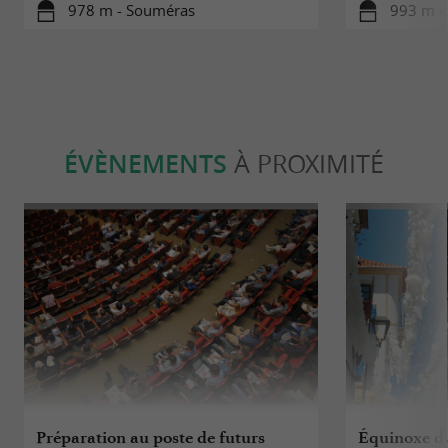
978 m - Souméras
993 m -
ÉVÈNEMENTS
À PROXIMITÉ
Préparation au poste de futurs
Équinoxe d