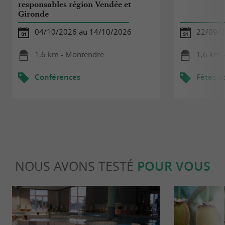
responsables région Vendée et
Gironde
04/10/2026 au 14/10/2026
22/09/
1,6 km - Montendre
1,6 km 
Conférences
Fêtes p
NOUS AVONS TESTÉ
POUR VOUS