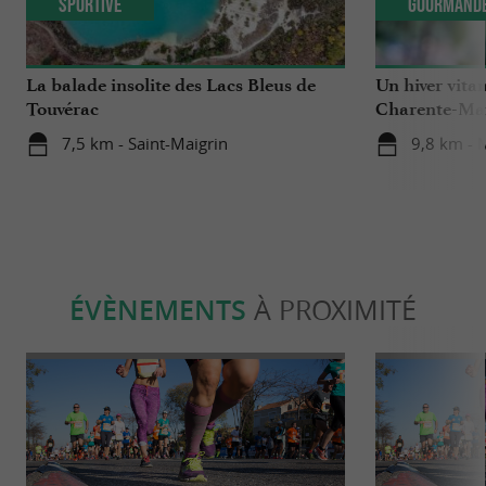
Sportive
Gourmand
La balade insolite des Lacs Bleus de
Un hiver vitam
Touvérac
Charente-Ma
7,5 km - Saint-Maigrin
9,8 km -
ÉVÈNEMENTS
À PROXIMITÉ