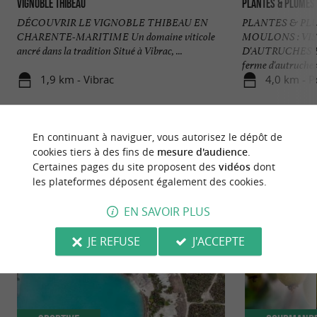
Vignoble Thibeau
Plantes & Plumes
DÉCOUVRIR LE VIGNOBLE THIBEAU EN
PLANTES & PL
CHARENTE-MARITIME Un domaine viticole
MOULONS : VIS
ancré dans la tradition Situé à Vibrac, ...
D'AUTRUCHES 
ferme d'autruches à
1,9 km - Vibrac
4,0 km - 
En continuant à naviguer, vous autorisez le dépôt de
cookies tiers à des fins de
mesure d'audience
.
Certaines pages du site proposent des
vidéos
dont
les plateformes déposent également des cookies.
NOUS AVONS TESTÉ
POUR VOUS
EN SAVOIR PLUS
JE REFUSE
J'ACCEPTE