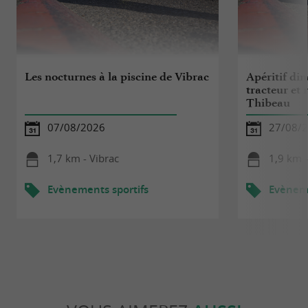
Les nocturnes à la piscine de Vibrac
Apéritif di
tracteur et
Thibeau
07/08/2026
27/08/
1,7 km - Vibrac
1,9 km -
Evènements sportifs
Evèneme