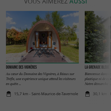
VOUS AIMEREZ
AUSSI
Domaine des Vignères
La Grenade Bleue
Au cœur du Domaine des Vignères, à Réaux sur
Bienvenue dans not
Trèfle, une expérience unique attend les visiteurs
plastique ni de ca
en quête ...
Notre démarche ..
15,7 km - Saint-Maurice-de-Tavernole
30,1 km -