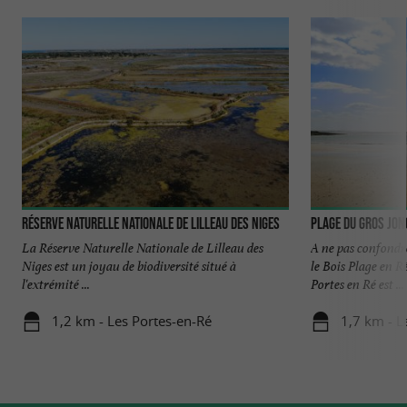
Réserve Naturelle Nationale de Lilleau des Niges
Plage du Gros Jon
La Réserve Naturelle Nationale de Lilleau des
A ne pas confondr
Niges est un joyau de biodiversité situé à
le Bois Plage en R
l'extrémité ...
Portes en Ré est ...
1,2 km - Les Portes-en-Ré
1,7 km - L