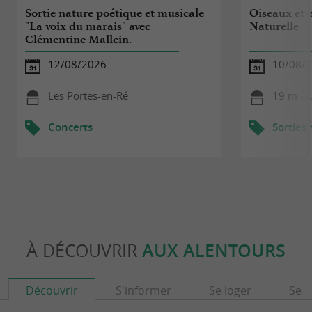
Sortie nature poétique et musicale
Oiseaux et 
"La voix du marais" avec
Naturelle
Clémentine Mallein.
12/08/2026
10/08/
Les Portes-en-Ré
19 m - 
Concerts
Sorties
À DÉCOUVRIR
AUX ALENTOURS
Découvrir
S'informer
Se loger
Se r