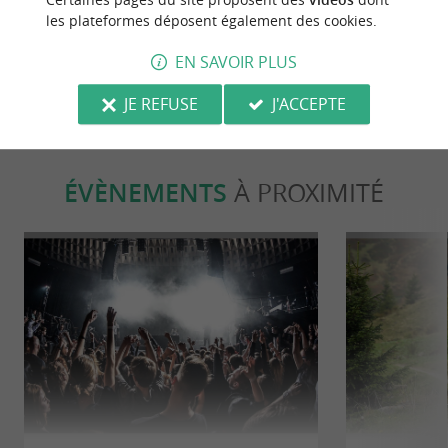
couchers de soleil sur l’île de Ré
mer et guide 
les plateformes déposent également des cookies.
3,2 km - Saint-Clément-des-Baleines
3,2 km - 
EN SAVOIR PLUS
JE REFUSE
J'ACCEPTE
ÉVÈNEMENTS
À PROXIMITÉ