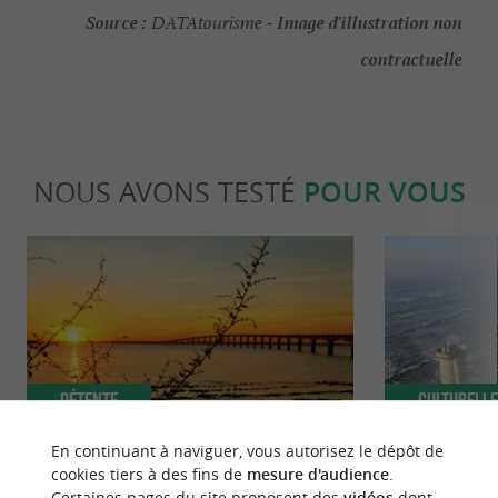
Source :
Image d'illustration non
DATAtourisme -
contractuelle
NOUS AVONS TESTÉ
POUR VOUS
Détente
Culturell
En continuant à naviguer, vous autorisez le dépôt de
cookies tiers à des fins de
mesure d'audience
.
Top 5 des spots pour admirer les
Le Phare des 
Certaines pages du site proposent des
vidéos
dont