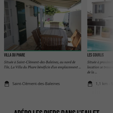
Villa du Phare
Les Courlis
Située à Saint-Clément-des-Baleines, au nord de
Située à proximit
l’île, La Villa du Phare bénéficie d’un emplacement ...
location se trouv
de la ...
Saint-Clément-des-Baleines
1,1 km - 