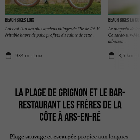
BEACH BIKES Loix
BEACH BIKES La C
Loix est l'un des plus anciens villages de l'Ile de Ré. V
Le magasin de loc
éritable havre de paix, profitez du calme de cette ...
Couarde-sur-Mer 
adresses ...
934 m - Loix
3,5 km - 
LA PLAGE DE GRIGNON ET LE BAR-
RESTAURANT LES FRÈRES DE LA
CÔTE À ARS-EN-RÉ
propice aux longues
Plage sauvage et escarpée