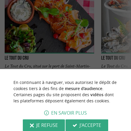
Le Tout du Cru
Le Tout du Cru
Le Tout du Cru, situé sur le port de Saint-Martin-
Le Tout du Cru, s
de-Ré (dans la cour de l'ancien cinéma), vous
de-Ré (dans la co
propose un large ...
propose un large .
En continuant à naviguer, vous autorisez le dépôt de
cookies tiers à des fins de
mesure d'audience
.
189 m - Saint-Martin-de-Ré
190 m - S
Certaines pages du site proposent des
vidéos
dont
les plateformes déposent également des cookies.
LES MARAIS SALANTS DE LOIX ET
EN SAVOIR PLUS
ARS-EN-RÉ
JE REFUSE
J'ACCEPTE