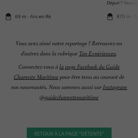
Dégust’ ? Vous fair
69 m - Ars-en-Ré
870 m - A
Vous avez aimé notre reportage ? Retrouvez-en
d’autres
dans la rubrique
Top Expériences
.
Connectez-vous à
la page Facebook du Guide
Charente Maritime
pour être tenu au courant de
nos nouveautés. Nous sommes aussi sur
Instagram
@guidecharentemaritime
RETOUR À LA PAGE "DÉTENTE"