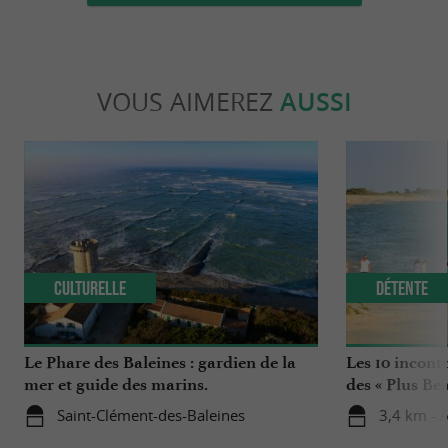
VOUS AIMEREZ
AUSSI
Culturelle
Détente
Le Phare des Baleines : gardien de la
Les 10 incont
mer et guide des marins.
des « Plus Be
de Charente-
Saint-Clément-des-Baleines
3,4 km - 