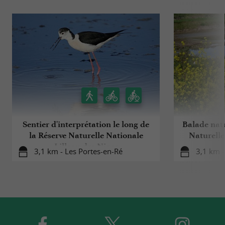
Sentier d'interprétation le long de
Balade natu
la Réserve Naturelle Nationale
Naturelle
Lilleau des Niges
3,1 km - Les Portes-en-Ré
3,1 km -