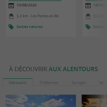
10/08/2026
18/08/
3,2 km - Les Portes-en-Ré
3,2 km -
Sorties natures
Sorties
À DÉCOUVRIR
AUX ALENTOURS
Découvrir
S'informer
Se loger
Se r