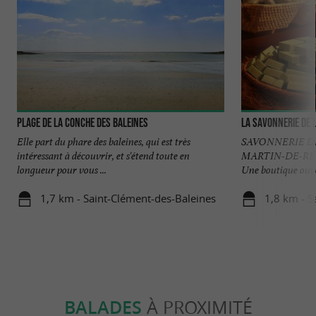
Plage de la Conche des baleines
La Savonnerie de l'
Elle part du phare des baleines, qui est très
SAVONNERIE DE 
intéressant à découvrir, et s'étend toute en
MARTIN-DE-RÉ
longueur pour vous ...
Une boutique ouver
1,7 km - Saint-Clément-des-Baleines
1,8 km - S
BALADES
À PROXIMITÉ