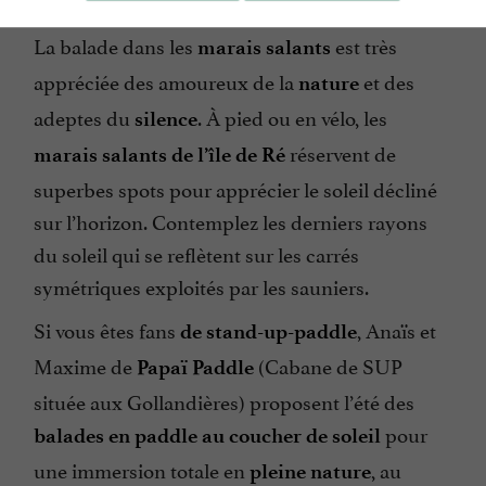
La balade dans les
est très
marais salants
appréciée des amoureux de la
et des
nature
adeptes du
. À pied ou en vélo, les
silence
réservent de
marais salants de l’île de Ré
superbes spots pour apprécier le soleil décliné
sur l’horizon. Contemplez les derniers rayons
du soleil qui se reflètent sur les carrés
symétriques exploités par les sauniers.
Si vous êtes fans
, Anaïs et
de stand-up-paddle
Maxime de
(Cabane de SUP
Papaï Paddle
située aux Gollandières) proposent l’été des
pour
balades en paddle au coucher de soleil
une immersion totale en
, au
pleine nature