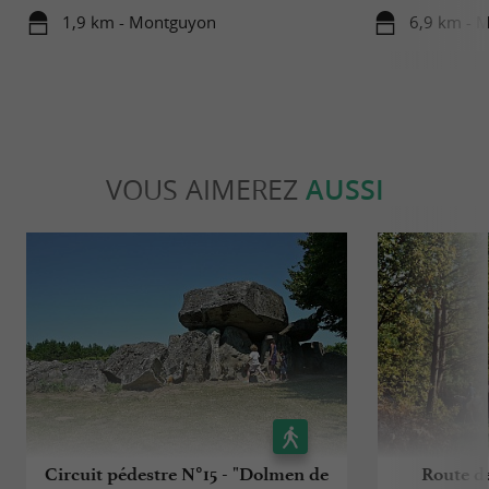
1,9 km - Montguyon
6,9 km - M
VOUS AIMEREZ
AUSSI
Circuit pédestre N°15 - "Dolmen de
Route d