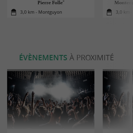
Pierre Folle"
Montend
3,0 km - Montguyon
3,0 km -
ÉVÈNEMENTS
À PROXIMITÉ