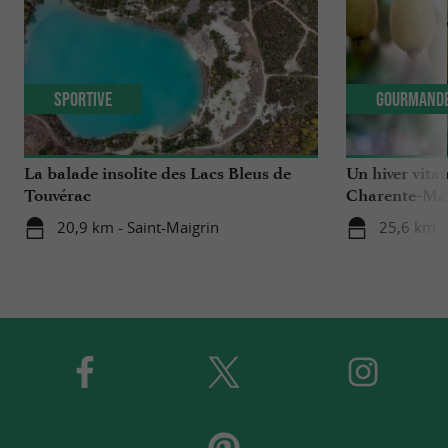
Sportive
Gourmand
La balade insolite des Lacs Bleus de
Un hiver vitam
Touvérac
Charente-Ma
20,9 km - Saint-Maigrin
25,6 km 