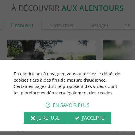
À DÉCOUVRIR
AUX ALENTOURS
Découvrir
S'informer
Se loger
Se r
En continuant à naviguer, vous autorisez le dépôt de
cookies tiers à des fins de
mesure d'audience
.
Certaines pages du site proposent des
vidéos
dont
les plateformes déposent également des cookies.
EN SAVOIR PLUS
Dolmen de la Pierre Folle
Maison de la Forê
Le Dolmen de la Pierre Folle est un ensemble
À Montlieu-la-Gar
JE REFUSE
J'ACCEPTE
mégalithique impressionnant, sur la commune de
Haute Saintonge es
Montguyon. Il est ...
« Échappée ...