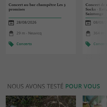
Concert au bar champêtre Les 3
Concert de 
promises
Socks - Esti
Saintonge
28/08/2026
08/08/
29 m - Neuvicq
364 m -
Concerts
Concert
NOUS AVONS TESTÉ
POUR VOUS