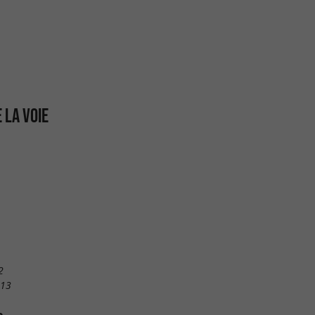
 LA VOIE
2
 13