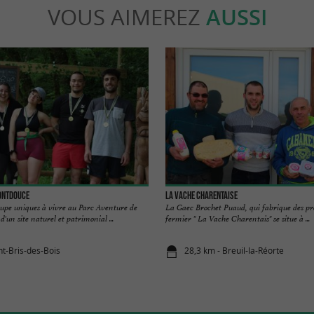
VOUS AIMEREZ
AUSSI
Fontdouce
La Vache Charentaise
oupe uniques à vivre au Parc Aventure de
La Gaec Brochet Puaud, qui fabrique des pro
'un site naturel et patrimonial ...
fermier " La Vache Charentais" se situe à ...
nt-Bris-des-Bois
28,3 km - Breuil-la-Réorte