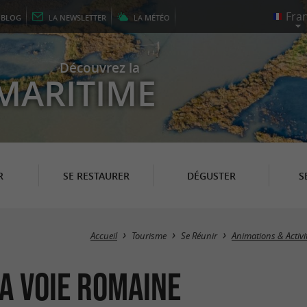
E
BLOG
LA
NEWSLETTER
LA
MÉTÉO
Découvrez la
MARITIME
R
SE RESTAURER
DÉGUSTER
S
Accueil
Tourisme
Se Réunir
Animations & Activ
la Voie Romaine