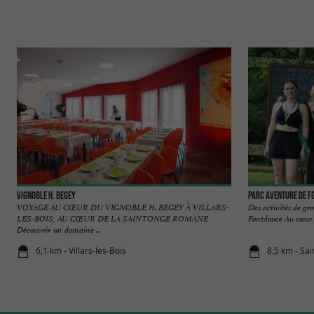
Vignoble H. Begey
Parc Aventure de 
VOYAGE AU CŒUR DU VIGNOBLE H. BEGEY À VILLARS-
Des activités de gr
LES-BOIS, AU CŒUR DE LA SAINTONGE ROMANE
Fontdouce Au cœur d
Découvrir un domaine ...
6,1 km - Villars-les-Bois
8,5 km - Sai