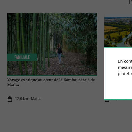
Familiale
Incontourn
En cont
mesure
platef
Voyage exotique au cœur de la Bambouseraie de
Top 10 des chos
Matha
12,6 km - Matha
16,3 km - S