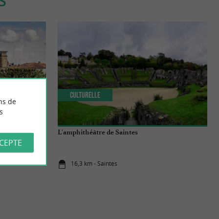
S
Culturelle
ns de
s
à Saintes ?
L'amphithéâtre de Saintes
CCEPTE
16,3 km - Saintes