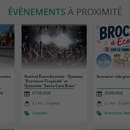
ÉVÈNEMENTS
À PROXIMITÉ
hestre
Festival Eurochestries - Quatuor
brocante vide gre
"Provence-Tropicale" et
Quintette "Santa Cata Brass"
26
07/08/2026
30/08/2026
3,1 km - Écoyeux
3,1 km - Écoyeu
Concerts
Brocantes, Vide