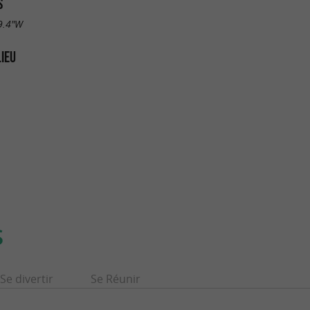
S
9.4"W
LIEU
S
Se divertir
Se Réunir