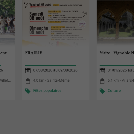
lent
FRAIRIE
Visite - Vignoble 
26
07/08/2026 au 09/08/2026
01/01/2026 au 
franche
4,0 km - Sainte-Même
6,1 km - Villars-
Fêtes populaires
Culture