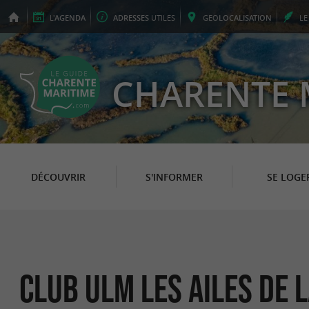
L'
AGENDA
ADRESSES
UTILES
GEO
LOCALISATION
L
CHARENTE 
DÉCOUVRIR
S'INFORMER
SE LOGE
Club ULM les Ailes de 