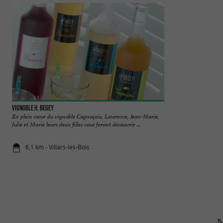
Vignoble H. Begey
Abbaye de Fontdou
En plein cœur du vignoble Cognaçais, Laurence, Jean-Marie,
L'Abbaye de Fontdou
Julie et Marie leurs deux filles vous feront découvrir ...
Charente-Maritime, 
6,1 km - Villars-les-Bois
8,5 km - Sai