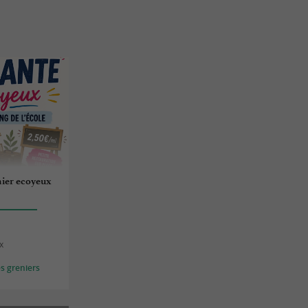
nier ecoyeux
x
s greniers