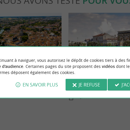
NOUS AVONS TESTÉ
POUR VOU
able
Séjours / Weekend
inuant à naviguer, vous autorisez le dépôt de cookies tiers à des fi
 d'audience
. Certaines pages du site proposent des
vidéos
dont le
ormes déposent également des cookies.
es à faire à Saintes
Que faire en Vals de Saintonge et 
EN SAVOIR PLUS
JE REFUSE
J'A
aintes
16,3 km - Saintes