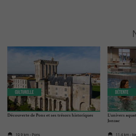
Culturelle
Détente
Découverte de Pons et ses trésors historiques
L’univers aquat
Jonzac
10,9 km - Pons
11,4 km - J