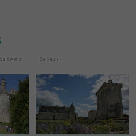
S
Se divertir
Se Réunir