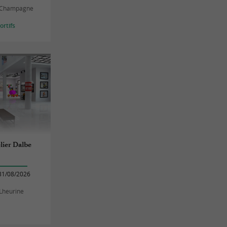
c-Champagne
rtifs
elier Dalbe
31/08/2026
-Lheurine