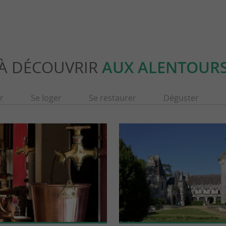
À DÉCOUVRIR
AUX ALENTOUR
r
Se loger
Se restaurer
Déguster