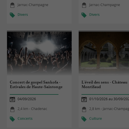
Jarnac-Champagne
Jarnac-Champagne
Divers
Divers
Concert de gospel Sankofa -
L'éveil des sens - Château
Estivales de Haute-Saintonge
Montifaud
04/09/2026
01/10/2026 au 30/09/20
2,4 km - Chadenac
2,8 km - Jarnac-Champa
Concerts
Culture