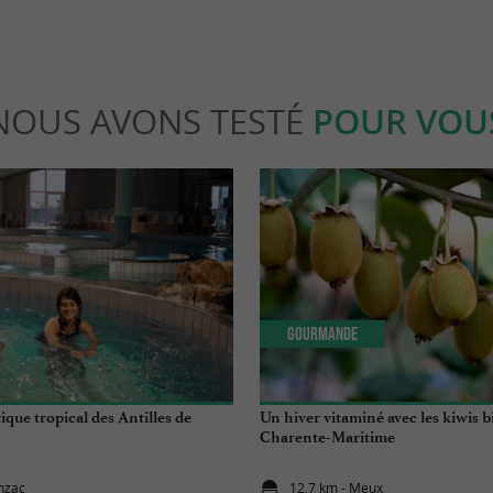
NOUS AVONS TESTÉ
POUR VOU
Gourmande
ique tropical des Antilles de
Un hiver vitaminé avec les kiwis b
Charente-Maritime
onzac
12,7 km - Meux