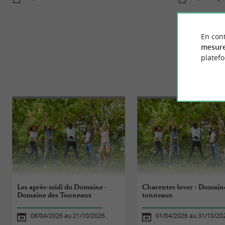
En cont
mesure
platef
Les après-midi du Domaine -
Charentes lover - Domain
Domaine des Tonneaux
tonneaux
08/04/2026 au 21/10/2026
01/04/2026 au 31/10/20