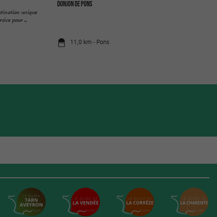
Donjon de Pons
stination unique
ive pour ...
11,0 km - Pons