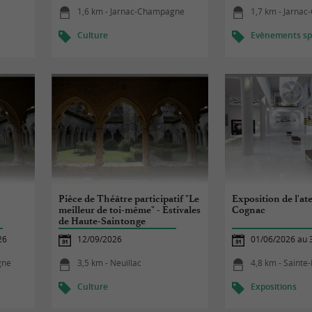
1,6 km - Jarnac-Champagne
1,7 km - Jarna
Culture
Evènements spo
Pièce de Théâtre participatif "Le
Exposition de l'at
meilleur de toi-même" - Estivales
Cognac
de Haute-Saintonge
26
12/09/2026
01/06/2026 au 
gne
3,5 km - Neuillac
4,8 km - Sainte
Culture
Expositions