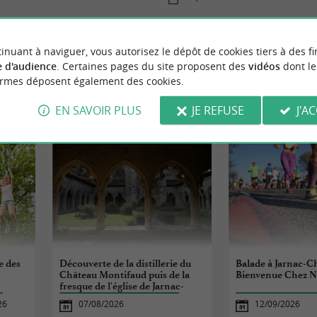
inuant à naviguer, vous autorisez le dépôt de cookies tiers à des fi
 d'audience
. Certaines pages du site proposent des
vidéos
dont le
ormes déposent également des cookies.
ÉVÈNEMENTS
À PROXIMITÉ
EN SAVOIR PLUS
JE REFUSE
J'A
e des
Découverte de la distillerie du
Balade à Jarnac-
Château Montifaud puis de la
Bienvenue Chez 
fresque de l'église de Jarnac-
Champagne
26
07/08/2026
12/09/2026