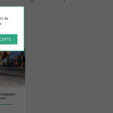
ns de
s
CCEPTE
Champagne -
Nous