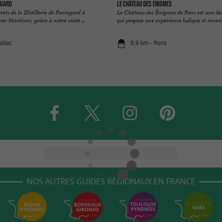
agard
Le Château des Enigmes
rets de la Distillerie de Fontagard à
Le Château des Énigmes de Pons est une de
te-Maritime, grâce à notre visite ...
qui propose une expérience ludique et immers
illac
9,9 km - Pons
NOS AUTRES GUIDES RÉGIONAUX EN FRANCE