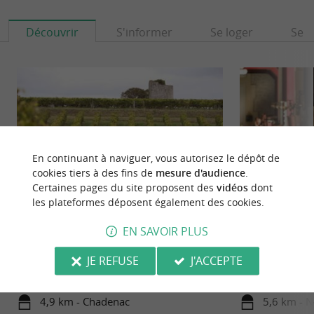
Découvrir
S'informer
Se loger
Se r
En continuant à naviguer, vous autorisez le dépôt de
cookies tiers à des fins de
mesure d'audience
.
Certaines pages du site proposent des
vidéos
dont
les plateformes déposent également des cookies.
Cognac Lablanche
Distillerie de Fon
EN SAVOIR PLUS
LA MAISON LABLANCHE : TRADITION ET
Venez percer les se
SAVOIR-FAIRE DANS LA PRODUCTION DE
Fontagard à Neuil
JE REFUSE
J'ACCEPTE
COGNAC ET PINEAU DES CHARENTES La
grâce à notre visite
Maison ...
4,9 km - Chadenac
5,6 km - N