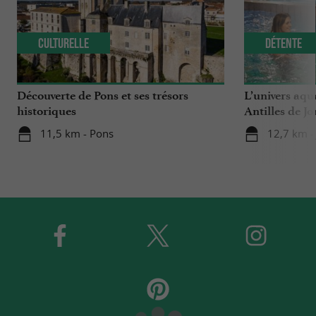
Culturelle
Détente
Découverte de Pons et ses trésors
L’univers aqu
historiques
Antilles de J
11,5 km - Pons
12,7 km -