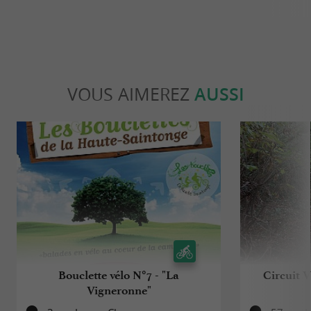
VOUS AIMEREZ
AUSSI
Bouclette vélo N°7 - "La
Circuit V
Vigneronne"