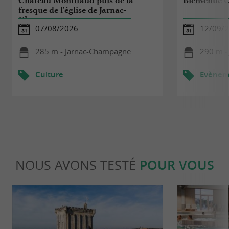
Château Montifaud puis de la
Bienvenue 
fresque de l'église de Jarnac-
Champagne
07/08/2026
12/09/
285 m - Jarnac-Champagne
290 m -
Culture
Evèneme
NOUS AVONS TESTÉ
POUR VOUS