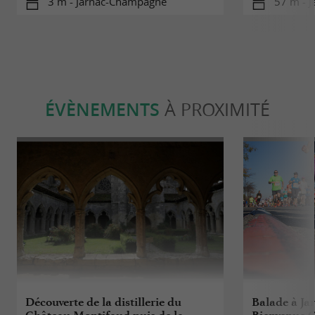
3 m - Jarnac-Champagne
57 m - 
ÉVÈNEMENTS
À PROXIMITÉ
Découverte de la distillerie du
Balade à J