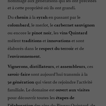
hommage aux générations qui les ont précédés
et à cette propriété où ils ont grandi.
Du
à la
en passant par le
chenin
syrah
, le merlot, le
colombard
carbernet sauvignon
ou encore le
, les
pinot noir
vins Quintard
mêlent
et
et sont
traditions
innovations
élaborés dans le
et de
respect
du terroir
l’
environnement.
,
, et
, ces
Vignerons
distillateurs
assembleurs
sont aujourd’hui transmis à la
savoir-faire
qui vient de rejoindre l’activité
5e génération
familiale. Le domaine est
ouvert aux visites
pour découvrir toutes les
étapes de
des vins du Pineau Quintard, de
l’élaboration