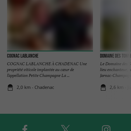
Cognac Lablanche
Domaine des Tonn
COGNAC LABLANCHE À CHADENAC Une
Le Domaine des T
propriété viticole implantée au cœur de
lieu enchanteur, 
l’appellation Petite Champagne La ...
Jarnac-Champagne 
2,0 km - Chadenac
2,6 km - 