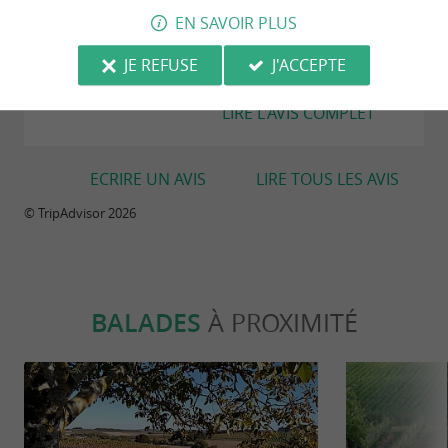
Si vous passez une après midi non loin de cognac
EN SAVOIR PLUS
faites le détour de quelques kms et allez à
Chadenac, pousser la porte du domaine du Frolet.
JE REFUSE
J'ACCEPTE
Thomas qui gère le côté accueil et distillerie vous...
LIRE L'AVIS COMPLET
ECRIRE UN AVIS
LIRE TOUS LES AVIS
© TripAdvisor 2026
BALADES
À PROXIMITÉ