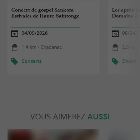
Concert de gospel Sankofa -
Les après-m
Estivales de Haute-Saintonge
Domaine de
04/09/2026
08/04/2
1,4 km - Chadenac
2,6 km 
Concerts
Divers
VOUS AIMEREZ
AUSSI