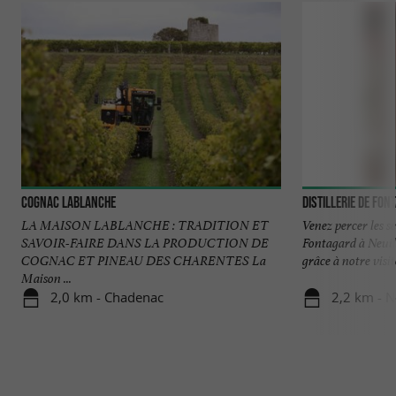
Cognac Lablanche
Distillerie de Fon
LA MAISON LABLANCHE : TRADITION ET
Venez percer les se
SAVOIR-FAIRE DANS LA PRODUCTION DE
Fontagard à Neuil
COGNAC ET PINEAU DES CHARENTES La
grâce à notre visite
Maison ...
2,0 km - Chadenac
2,2 km - N