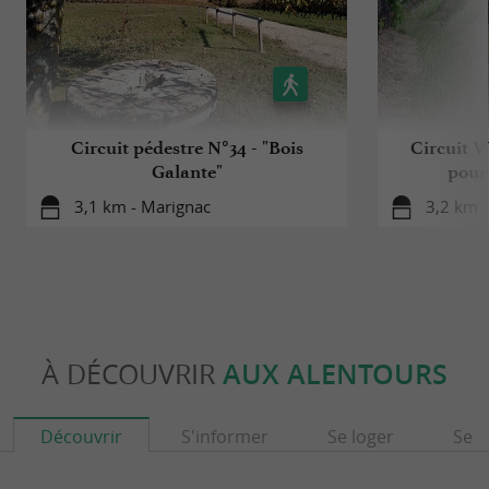
Circuit pédestre N°34 - "Bois
Circuit 
Galante"
pour
3,1 km - Marignac
3,2 km 
À DÉCOUVRIR
AUX ALENTOURS
Découvrir
S'informer
Se loger
Se r