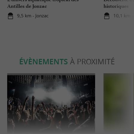
Antilles de Jonzac
historiques
9,5 km - Jonzac
10,1 km -
ÉVÈNEMENTS
À PROXIMITÉ