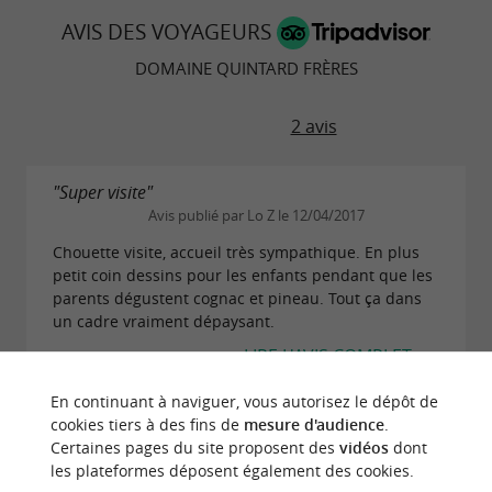
AVIS DES VOYAGEURS
DOMAINE QUINTARD FRÈRES
2 avis
"Super visite"
Avis publié par Lo Z le 12/04/2017
Chouette visite, accueil très sympathique. En plus
petit coin dessins pour les enfants pendant que les
parents dégustent cognac et pineau. Tout ça dans
un cadre vraiment dépaysant.
LIRE L'AVIS COMPLET
En continuant à naviguer, vous autorisez le dépôt de
cookies tiers à des fins de
mesure d'audience
.
"Du cognac mais pas que"
Certaines pages du site proposent des
vidéos
dont
Avis publié par GuillaumeGBB (Bordeaux,
les plateformes déposent également des cookies.
France) le 30/08/2014