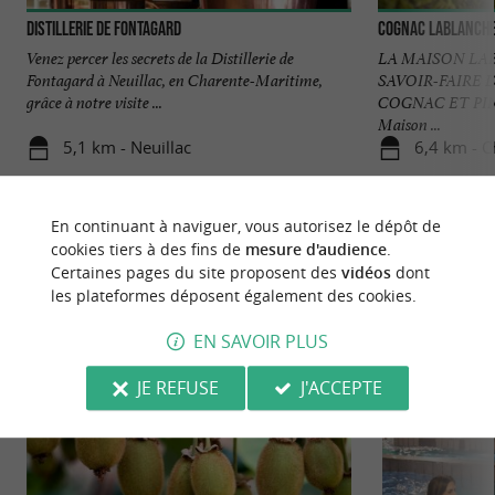
Distillerie de Fontagard
Cognac Lablanch
Venez percer les secrets de la Distillerie de
LA MAISON LA
Fontagard à Neuillac, en Charente-Maritime,
SAVOIR-FAIRE
grâce à notre visite ...
COGNAC ET PI
Maison ...
5,1 km - Neuillac
6,4 km - 
En continuant à naviguer, vous autorisez le dépôt de
cookies tiers à des fins de
mesure d'audience
.
Certaines pages du site proposent des
vidéos
dont
les plateformes déposent également des cookies.
NOUS AVONS TESTÉ
POUR VOUS
EN SAVOIR PLUS
JE REFUSE
J'ACCEPTE