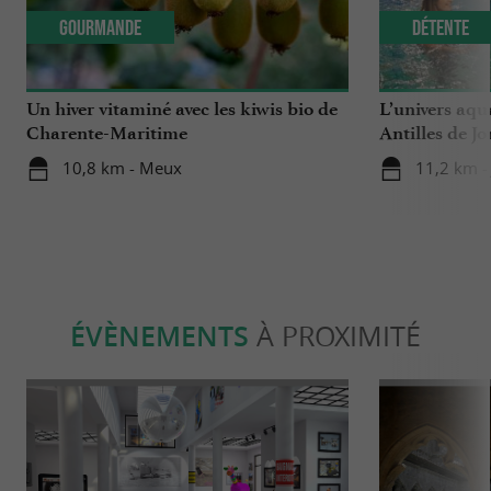
Gourmande
Détente
Un hiver vitaminé avec les kiwis bio de
L’univers aqu
Charente-Maritime
Antilles de J
10,8 km - Meux
11,2 km -
ÉVÈNEMENTS
À PROXIMITÉ