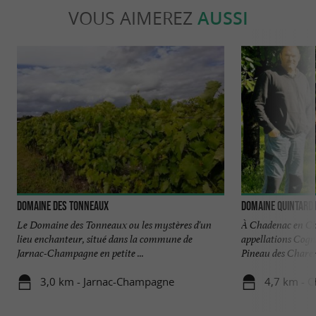
VOUS AIMEREZ
AUSSI
Domaine des Tonneaux
Domaine Quintard
Le Domaine des Tonneaux ou les mystères d'un
À Chadenac en Ch
lieu enchanteur, situé dans la commune de
appellations Cogn
Jarnac-Champagne en petite ...
Pineau des Charent
3,0 km - Jarnac-Champagne
4,7 km - 