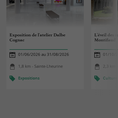
Exposition de l'atelier Dalbe
L'éveil des 
Cognac
Montifaud
01/06/2026 au 31/08/2026
01/10/2
1,8 km - Sainte-Lheurine
2,3 km 
Expositions
Culture