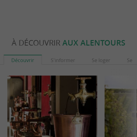
À DÉCOUVRIR
AUX ALENTOURS
Découvrir
S'informer
Se loger
Se r